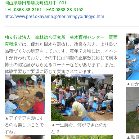
岡山県勝田郡勝央町植月中1001
TEL.0868-38-3151 FAX.0868-38-3152
http://www.pref.okayama.jp/norin/ringyo/ringyo.htm
独立行政法人 森林総合研究所 林木育種センター 関西
育種場
では、優れた樹木を選抜し、改良を加え、より良い
品種づくりの研究をしています。毎年７月頃には、イベン
トが行われており、その中には問題の正解数に応じて樹木
博士の認定証がもらえるコーナーなどがあります。また、
体験学習もご要望に応じて実施されています。
▲お
▲アイデアを形にす
るのも楽しいことで
▲一生懸命。何ができたのか
すね。
な？
▲職