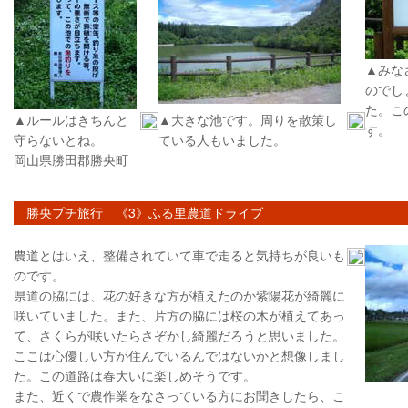
▲みな
のでし
た。こ
▲ルールはきちんと
▲大きな池です。周りを散策し
す。
守らないとね。
ている人もいました。
岡山県勝田郡勝央町
勝央プチ旅行 《3》ふる里農道ドライブ
農道とはいえ、整備されていて車で走ると気持ちが良いも
のです。
県道の脇には、花の好きな方が植えたのか紫陽花が綺麗に
咲いていました。また、片方の脇には桜の木が植えてあっ
て、さくらが咲いたらさぞかし綺麗だろうと思いました。
ここは心優しい方が住んでいるんではないかと想像しまし
た。この道路は春大いに楽しめそうです。
また、近くで農作業をなさっている方にお聞きしたら、こ