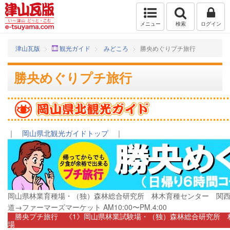
メニュー
検索
ログイン
津山瓦版
観光ガイド
みどころ
勝央めぐりプチ旅行
勝央めぐりプチ旅行
｜
岡山県北観光ガイドトップ
｜
岡山県林業育種場・（独）森林総合研究所 林木育種センター 関
道→ファーマーズマーケット AM10:00〜PM.4:00
勝央プチ旅行 《1》岡山県林業試験場・（独）森林総合研究所 
場