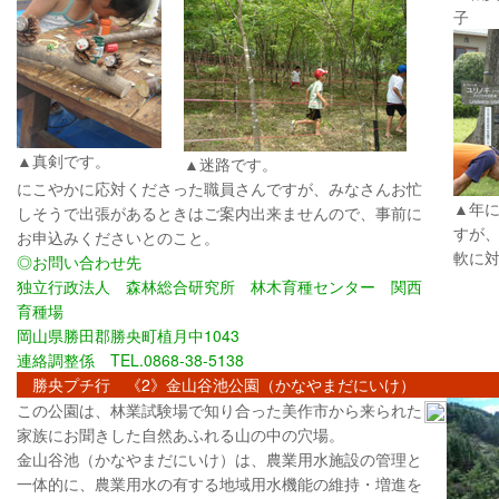
子
▲真剣です。
▲迷路です。
にこやかに応対くださった職員さんですが、みなさんお忙
▲年
しそうで出張があるときはご案内出来ませんので、事前に
すが
お申込みくださいとのこと。
軟に
◎お問い合わせ先
独立行政法人 森林総合研究所 林木育種センター 関西
育種場
岡山県勝田郡勝央町植月中1043
連絡調整係 TEL.0868-38-5138
勝央プチ行 《2》金山谷池公園（かなやまだにいけ）
この公園は、林業試験場で知り合った美作市から来られた
家族にお聞きした自然あふれる山の中の穴場。
金山谷池（かなやまだにいけ）は、農業用水施設の管理と
一体的に、農業用水の有する地域用水機能の維持・増進を