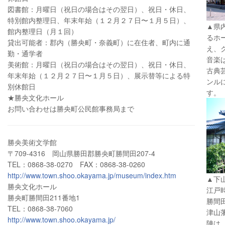
図書館：月曜日（祝日の場合はその翌日）、祝日・休日、
特別館内整理日、年末年始（１２月２７日〜１月５日）、
▲県
館内整理日（月１回）
るホ
貸出可能者：郡内（勝央町・奈義町）に在住者、町内に通
え、
勤・通学者
音楽
美術館：月曜日（祝日の場合はその翌日）、祝日・休日、
古典
年末年始（１２月２７日〜１月５日）、展示替等による特
ンル
別休館日
す。
★勝央文化ホール
お問い合わせは勝央町公民館事務局まで
勝央美術文学館
〒709-4316 岡山県勝田郡勝央町勝間田207-4
TEL：0868-38-0270 FAX：0868-38-0260
http://www.town.shoo.okayama.jp/museum/index.htm
▲下
勝央文化ホール
江戸
勝央町勝間田211番地1
勝間
TEL：0868-38-7060
津山
http://www.town.shoo.okayama.jp/
陣は