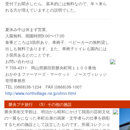
受付でお聞きしたら、基本的には無料なので、年々来ら
れる方が増えていますとの説明でした。
夏休み中は休まず営業。
入園無料。開園時間9:00〜17:00
食事どころは3箇所あり、車椅子、ベビーカーの無料貸し
出しも無料であります。また、車椅子トイレも園内には
３箇所あるとのことです。
お問い合わせは
〒709-4311 岡山県勝田郡勝央町岡１１００番地
おかやまファーマーズ・マーケット ノースヴィレッジ
管理事務所
TEL (0868)38-1234 FAX (0868)38-1007
http://www.northvillage.ne.jp/ofmn.html
勝央プチ旅行 《5》その他の施設
勝央美術文学館は、明治から昭和にかけて我国の芸術文化
の一翼をになった本町出身の画家・文学者らの仕事を顕彰
するための施設として設立したものです。所蔵コレクショ