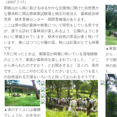
（2007.7.17）
那岐山から南に延びるゆるやかな丘陵地に開けた自然豊か
な勝央町に岡山県林業試験場と独立行政法人 森林総合研
究所 林木育種センター 関西育種場があります。
ここは県や国が森林や林業について研究をしている所です
が、誰でも訪れて森林浴が楽しめるよう、公園のようにき
れいに整備されています。樹木や自然の草花が多く咲いて
います。春にはつつじや藤の花、秋には紅葉がとても綺麗
です。
▲家族
7月に伺ったときは、紫陽花が綺麗に咲いている湿地植物
がら、
のところで、家族が森林浴を楽しまれていました。「どこ
子で聞
から来られたのですか？」とお聞きすると「近くの、美作
仲の良
です。」とにこやかに応えてくださいました。いつも近く
た。
の自然溢れる穴場をいろいろと回っておられるそうです。
▲道のすぐ上には藤棚
でしょうか、お弁当が