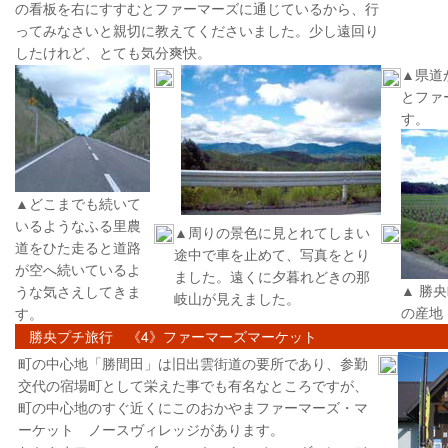
の看板を右にすすむとファーマーズに通じているから、行
ってみなさいと親切に教えてくださいました。少し遠回り
したけれど、とても気分爽快。
▲県道
とファ
す。
▲どこまでも続いて
いるようなふる里農
▲周りの景色に見とれてしまい
道をひた走ると道路
途中で車を止めて、写真をとり
が空へ続いているよ
ました。遠くに夕暮れどきの那
▲ 勝
うな気さえしてきま
岐山が見えました。
の産地
す。
勝央プチ旅行 《4》ファーマーズマーケット
町の中心地「勝間田」は旧出雲街道の要所であり、参勤
交代の宿場町として栄えた事でも有名なところですが、
町の中心地のすぐ近くにこのおかやまファーマーズ・マ
ーケット ノースヴィレッジがあります。