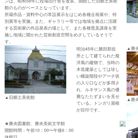
ンは、昭和58年に役場旧庁舎を改装、開館した旧郷土美術
館のものがベースとなっています。
所蔵作品・資料中心の常設展示をはじめ各種企画展や、特
別展等を実施。また、ギャラリー等では地域を拠点に活躍
する芸術家の作品発表の場として、また各種普及講座を実
施し地域に開かれた芸術創造空間をめざしているそうで
す。
▲勝
明治45年に勝田郡役
所として建てられた擬
洋風の建物で、当時の
木造建築としては珍し
い螺旋階段やアーチ状
の入り口などが多用さ
れ、ルネサンス風の優
雅なたたずまいを見せ
▲旧郷土美術館
▲勝
ている。トンガリ屋根
が目印です。
★勝央図書館、勝央美術文学館
開館時間：午前10：00〜午後6：00
休館日