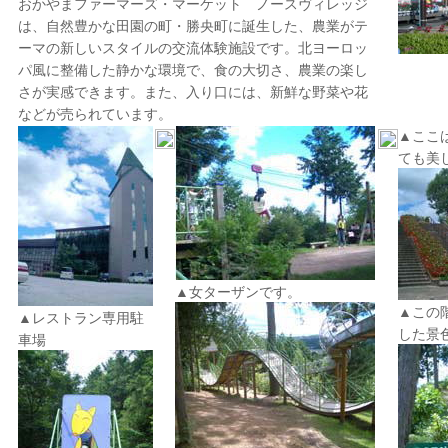
おかやまファーマーズ・マーケット ノースヴィレッジ
は、自然豊かな田園の町・勝央町に誕生した、農業がテ
ーマの新しいスタイルの交流体験施設です。北ヨーロッ
パ風に整備した静かな環境で、食の大切さ、農業の楽し
さが実感できます。また、入り口には、新鮮な野菜や花
などが売られています。
▲ここ
ても美
▲女ターザンです。
▲この
▲レストラン専用駐
した景
車場