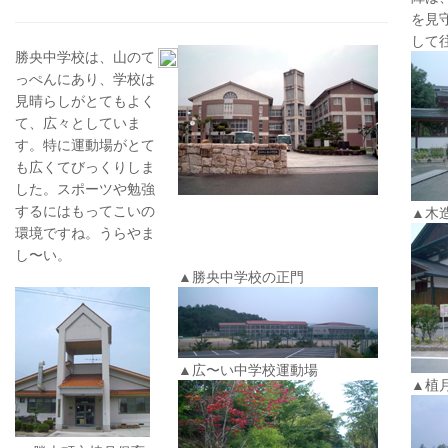
を見
して
勝央中学校は、山のて
っぺんにあり、学校は
見晴らしがとてもよく
て、広々としていま
す。特に運動場がとて
も広くてびっくりしま
した。スポーツや勉強
するにはもってこいの
▲木
環境ですね。うらやま
し〜い。
▲勝央中学校の正門
▲広〜い中学校運動場
▲植