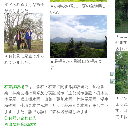
食べられるような椅子
▲小学校の遠足、森の勉強楽し
がありました。
いな。
▲ここ
せます
きれい
▲お花見に家族で来ら
▲展望台から那岐山を望みま
れていました。
す。
林業試験場
では、森林・林業に関する試験研究、育種事
業、林業技術の研修及び実証展示（主な展示施設：樹木見
▲いや
本展示、郷土樹木園、山菜・薬草木園、竹林展示園、湿生
ょっと
植物園、生垣見本展示林、サクラ品種別見本園）をしてい
す。自
ます。また、誰でも訪れて森林浴が楽しめます。
ですね
◎お問い合わせ先
岡山県林業試験場