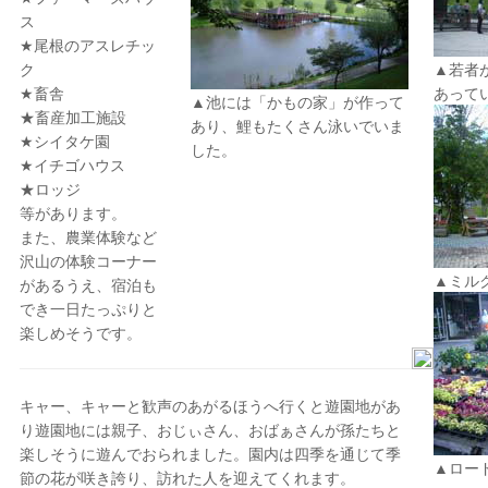
ス
★尾根のアスレチッ
ク
▲若者
★畜舎
あって
▲池には「かもの家」が作って
★畜産加工施設
あり、鯉もたくさん泳いでいま
★シイタケ園
した。
★イチゴハウス
★ロッジ
等があります。
また、農業体験など
沢山の体験コーナー
▲ミル
があるうえ、宿泊も
でき一日たっぷりと
楽しめそうです。
キャー、キャーと歓声のあがるほうへ行くと遊園地があ
り遊園地には親子、おじぃさん、おばぁさんが孫たちと
楽しそうに遊んでおられました。園内は四季を通じて季
▲ロー
節の花が咲き誇り、訪れた人を迎えてくれます。