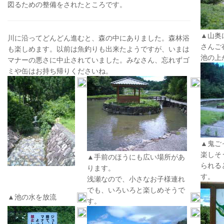
図るための整備をされたところです。
▲山奥
川に沿ってどんどん進むと、森の中にありました。森林浴
さんご
も楽しめます。以前は魚釣りも出来たようですが、いまは
池の上
マナーの悪さに中止されていました。みなさん、忘れずゴ
ミや缶はお持ち帰りくださいね。
▲鬼ご
楽しそ
▲手前のほうにも広い場所があ
られる
ります。
す。
浅瀬なので、小さなお子様連れ
でも、いろいろと楽しめそうで
▲池の水を放流
す。