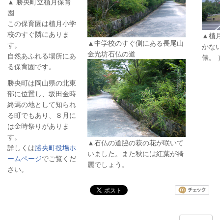
▲ 勝央町立植月保育
園
この保育園は植月小学
校のすぐ隣にありま
▲植
▲中学校のすぐ側にある長尾山
す。
かな
金光坊石仏の道
自然あふれる場所にあ
俵。 
る保育園です。
勝央町は岡山県の北東
部に位置し、坂田金時
終焉の地として知られ
る町でもあり、８月に
は金時祭りがありま
す。
▲石仏の道脇の萩の花が咲いて
詳しくは
勝央町役場ホ
いました。また秋には紅葉が綺
ームページ
でご覧くだ
麗でしょう。
さい。