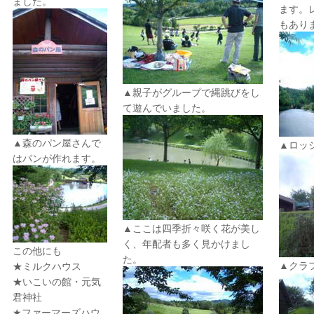
ました。
ます。
もあり
▲親子がグループで縄跳びをし
て遊んでいました。
▲森のパン屋さんで
▲ロッ
はパンが作れます。
▲ここは四季折々咲く花が美し
く、年配者も多く見かけまし
この他にも
た。
▲クラ
★ミルクハウス
★いこいの館・元気
君神社
★ファーマーズハウ