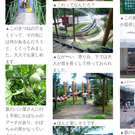
▲これってなんだろ？
▲この
が提供
▲このきつねの穴を
くぐって、その先に
は何があるんだろう
と、くぐってみまし
た。大人でも楽しめ
▲なが〜い、滑り台。下では大
ます。
人が首を長くして待っておられ
ました。
▲バー
森のパン屋さんに行
く手前にかぼちゃの
アーチがあり、かぼ
▲ほんと楽しそうです。
ちゃの実がなってい
▲森の