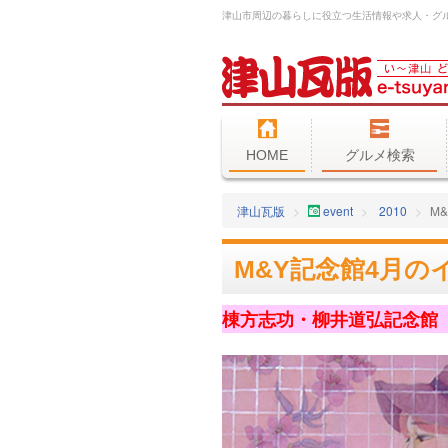
HOME
グルメ検索
津山瓦版
event
2010
M
M&Y記念館4月の
棟方志功・柳井道弘記念館（