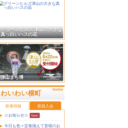
山本由伸投手ゆかりの地を訪
ねて
津山まち博
わいわい横町
新着情報
新規入会
☆お知らせ☆
今日も色々定食揃えて皆様のお