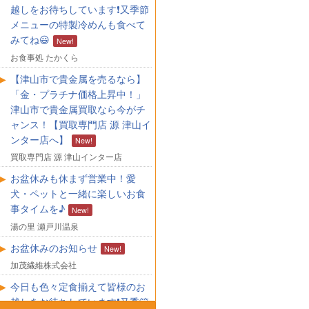
越しをお待ちしています❗又季節
メニューの特製冷めんも食べて
みてね😃
お食事処 たかくら
【津山市で貴金属を売るなら】
「金・プラチナ価格上昇中！」
津山市で貴金属買取なら今がチ
ャンス！【買取専門店 源 津山イ
ンター店へ】
買取専門店 源 津山インター店
お盆休みも休まず営業中！愛
犬・ペットと一緒に楽しいお食
事タイムを♪
湯の里 瀬戸川温泉
お盆休みのお知らせ
加茂繊維株式会社
今日も色々定食揃えて皆様のお
越しをお待ちしています❗又季節