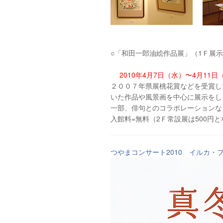
○「和田一郎油絵作品展」（1Ｆ展
2010年4月7日（水）〜4月11日
２００７年県展桃花賞などを受賞し
いた作品や風景画を中心に展示をし
一部、俳句とのコラボレーションな
入館料=無料（2Ｆ常設展は500円
つやまコンサート2010 イルカ・