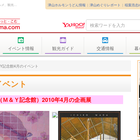
津山ホルモンうどん情報
津山めぐりレポート
稲葉浩志
津山市周辺の暮らしに役立つ生活情報や求人・グルメ、観光情報や高速バス、路線バスの情報などを扱うサイト。
Search
Query
イベント情報
観光ガイド
交通情報
暮
&Y記念館4月のイベント
イベント
Ｍ＆Ｙ記念館）2010年4月の企画展