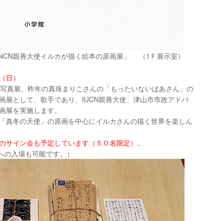
NCN親善大使イルカが描く絵本の原画展」
（1Ｆ展示室）
日（日）
昭写真展、昨年の真珠まりこさんの「もったいないばあさん」の
画展として、歌手であり、IUCN親善大使、津山市市政アドバ
画展を実施します。
「真冬の天使」の原画を中心にイルカさんの描く世界を楽しん
さんのサイン会も予定しています（５０名限定）。
展への入場も可能です。）