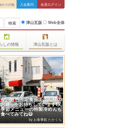
入会案内
会員ログイン
ゆかりの地
津山瓦版
Web全体
検索
らしの情報
津山瓦版とは
【津山市で貴金属を売るな
ら】「金・プラチナ価格上昇
中！」津山市で貴金属買取な
ら今がチャンス！【買取専門
店 源 津山インター店へ】
買取専門店 源 津山インター店