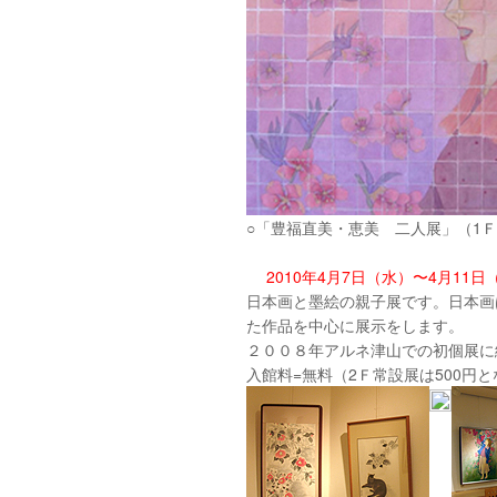
○「豊福直美・恵美 二人展」（1
2010年4月7日（水）〜4月11日
日本画と墨絵の親子展です。日本画
た作品を中心に展示をします。
２００８年アルネ津山での初個展に
入館料=無料（2Ｆ常設展は500円