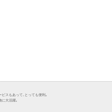
皆さん入らしてね😃
お食事処 たかくら
青い器
ギャラリー ふう
【津山市でカメラ買取なら】カ
メラだけじゃありません！レン
ズだけでも買取できます！【買
取専門店 源 津山インター店】
買取専門店 源 津山インター店
ービスもあって､とっても便利｡
物に大活躍｡