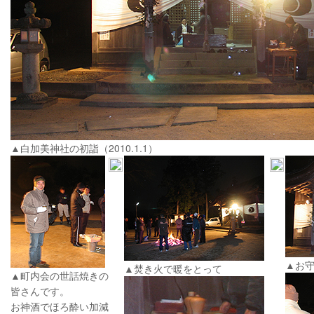
▲白加美神社の初詣（2010.1.1）
▲お
▲焚き火で暖をとって
▲町内会の世話焼きの
皆さんです。
お神酒でほろ酔い加減