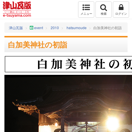
メニュー
検索
ログイン
津山瓦版
event
2010
hatsumoude
白加美神社の初詣
白加美神社の初詣