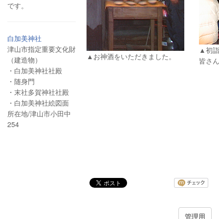
です。
白加美神社
津山市指定重要文化財
▲初
▲お神酒をいただきました。
（建造物）
皆さ
・白加美神社社殿
・随身門
・末社多賀神社社殿
・白加美神社絵図面
所在地/津山市小田中
254
管理用