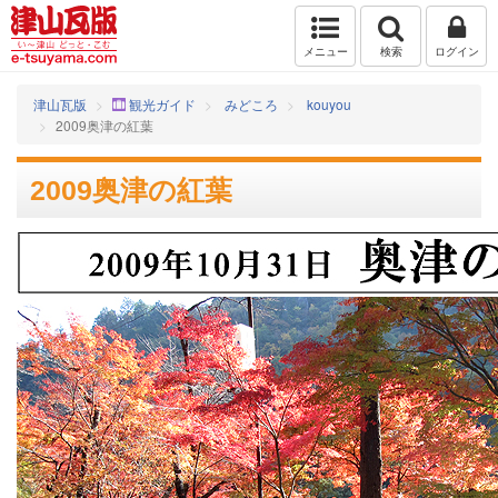
メニュー
検索
ログイン
津山瓦版
観光ガイド
みどころ
kouyou
2009奥津の紅葉
2009奥津の紅葉