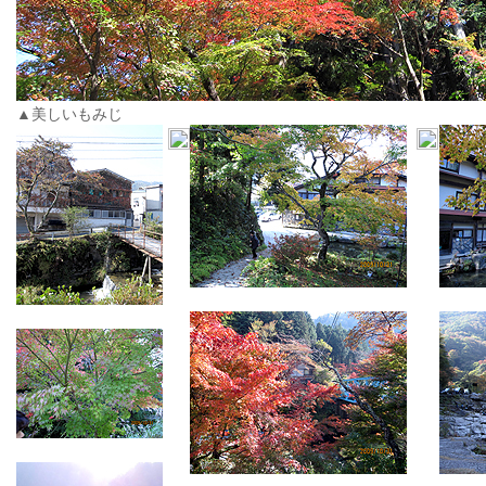
▲美しいもみじ
▲
▲
▲
▲