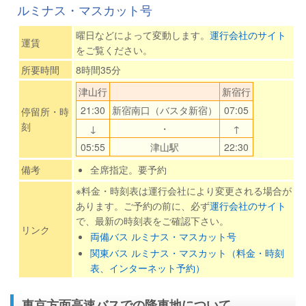
ルミナス・マスカット号
曜日などによって変動します。
運行会社のサイト
運賃
をご覧ください。
所要時間
8時間35分
津山行
新宿行
21:30
新宿南口（バスタ新宿）
07:05
停留所・時
刻
↓
・
↑
05:55
津山駅
22:30
備考
全席指定。要予約
※料金・時刻表は運行会社により変更される場合が
あります。ご予約の前に、必ず
運行会社のサイト
で、最新の時刻表をご確認下さい。
リンク
両備バス ルミナス・マスカット号
関東バス ルミナス・マスカット（料金・時刻
表、インターネット予約）
東京方面高速バスでの降車地について