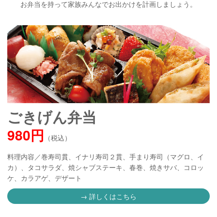
お弁当を持って家族みんなでお出かけを計画しましょう。
ごきげん弁当
980円
（税込）
料理内容／巻寿司貫、イナリ寿司２貫、手まり寿司（マグロ、イ
カ）、タコサラダ、焼シャブステーキ、春巻、焼きサバ、コロッ
ケ、カラアゲ、デザート
→ 詳しくはこちら