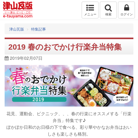
メニュー
検索
ログイン
津山瓦版
特集記事
2019 春のおでかけ行楽弁当特集
2019年02月07日
花見、
運動会、
ピクニック、、、春の行楽にオススメする「行楽
弁当」特集です♪
ぽかぽか日和のお日様の下で食べる、彩り華やかなお弁当はおい
しさも楽しさも格別。