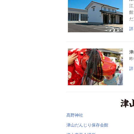
江
館
だ
詳
津
昨
詳
髙野神社
津山だんじり保存会館