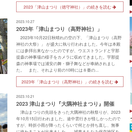
2023「津山まつり（徳守神社）」の続きを読む
2023.10.27
2023年「津山まつり（高野神社）」
2023年10月22日秋晴れの空の下、「津山まつり（高野
神社の大祭）」 が盛大に執り行われました。今年は本殿
には参拝出来なかったのですが、ウエストランドと宇那
提森の神事場の様子をカメラに収めてきました。宇那提
森の神事場では浦安の舞・獅子舞などが奉納されまし
た。 また、それより前の10時には８臺の...
2023年「津山まつり（高野神社）」の続きを読む
2023.10.21
2023 津山まつり『大隅神社まつり』開催
津山まつりの先頭をきった大隅神社の秋祭りが、2023
年10月15日行われました。途中雲行きが怪しかったので
すが、時折小雨が降ったくらいで何とか持ち直し、無事
に終わることが出来ました。 城東まちなみ保存地区を