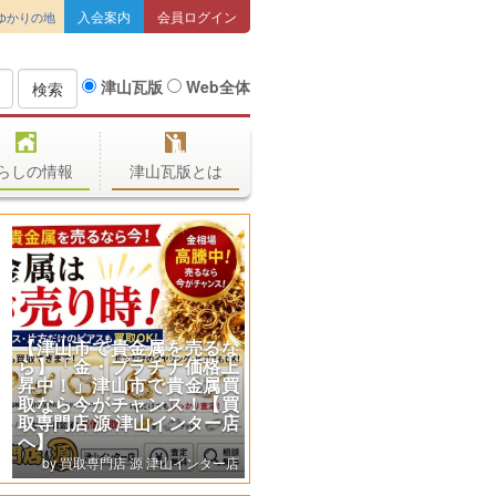
入会案内
会員ログイン
ゆかりの地
津山瓦版
Web全体
検索
らしの情報
津山瓦版とは
お盆休みも休まず営業中！
愛犬・ペットと一緒に楽し
いお食事タイムを♪
湯の里 瀬戸川温泉