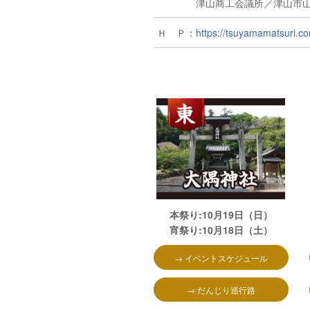
津山商工会議所／津山市山下3
Ｈ Ｐ：
https://tsuyamamatsuri.c
本祭り:10月19
日（日）
宵祭り:10月18日（土）
→ イベントスケジュール
→ だんじり巡行路