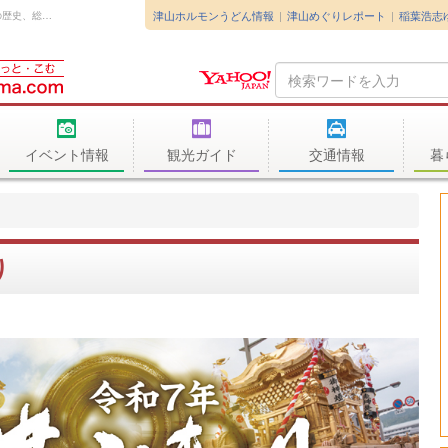
津山ホルモンうどん情報
津山めぐりレポート
稲葉浩志
粋で雅な東の「大隅神社」。城下町が誇る400年の歴史、総鎮守「徳守神社」。美作...
Search
Query
イベント情報
観光ガイド
交通情報
暮
り