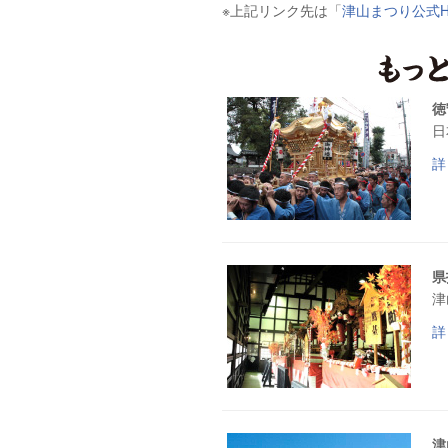
※上記リンク先は「
津山まつり公式H
徳
日
詳
県
津
詳
津