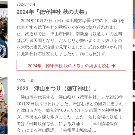
2024.11.14
2024年「徳守神社 秋の大祭」
2024年10月27日（日）津山地方は曇り空の下、津山を
代表とする徳守神社の秋祭りが盛大に執り行われまし
た。奴通りでは、津山市田町～南新座（奴通り）の区間
は歩行者天国となり、だんじりが勢いよく走り抜けるの
を大勢の市民が沿道で見守りました。式典の途中から雨
に見舞われ右往左往しましたが、雨にも負けず...
2024年「徳守神社 秋の大祭」の続きを読む
2023.11.01
2023「津山まつり（徳守神社）」
津山市を代表する「津山祭り（徳守神社）」が2023年
10月22日執り行われました。汗ばむほどの陽気に恵まれ
た津山市内を、総勢約160人が1.1トンの重さの神輿を担
ぎ、市街地を練り歩きました。また、催し会場の奴通り
では「田町奴保存会」による奴踊り、「津山情緒保存
会」による津山民謡、「備州岡山城鉄砲...