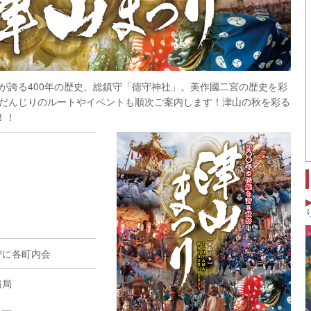
が誇る400年の歴史、総鎮守「徳守神社」。美作國二宮の歴史を彩
だんじりのルートやイベントも順次ご案内します！津山の秋を彩る
！！
びに各町内会
務局