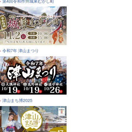
第4回令和作州城東むかし町
令和7年 津山まつり
津山まち博2025