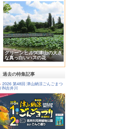
中世夢が原（中世の歴史公
園）
過去の特集記事
2026 第48回 津山納涼ごんごまつ
りIN吉井川