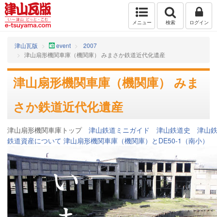
メニュー
検索
ログイン
津山瓦版
event
2007
津山扇形機関車庫（機関庫） みまさか鉄道近代化遺産
津山扇形機関車庫（機関庫） みま
さか鉄道近代化遺産
津山扇形機関車庫トップ
津山鉄道ミニガイド
津山鉄道史
津山鉄
鉄道資産について
津山扇形機関車庫（機関庫）とDE50-1（南小）