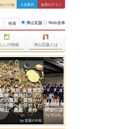
入会案内
会員ログイン
ゆかりの地
津山瓦版
Web全体
検索
らしの情報
津山瓦版とは
第48回津山納涼ごんごまつり
閉会によせて
津山納涼ごんごまつりIN吉井川 実行
委員会［公式］