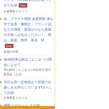
みてね😃
お食事処 たかくら
金・プラチナ買取 金貨買取 津山
市で金券・腕時計・ブランド品
などの買取・質預かりなら質屋
の中島へお任せください！ 岡
山 真庭 美作 新見 M
質屋の中島
第48回津山納涼ごんごまつり閉
会によせて
津山納涼ごんごまつりIN吉井川 実行
委員会［公式］
今日も色々定食揃えて皆様のお
越しをお待ちしています❗入らし
てね😃
お食事処 たかくら
連載 たかちゃん その40