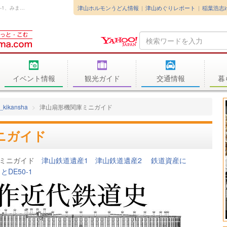
津山ホルモンうどん情報
津山めぐりレポート
稲葉浩志
岡山県津山市の津山扇形機関庫ミニガイド（DE50-1、みまさかスローライフ列車）。
Search
Query
イベント情報
観光ガイド
交通情報
暮
_kikansha
津山扇形機関庫ミニガイド
ニガイド
ミニガイド
津山鉄道遺産1
津山鉄道遺産2
鉄道資産に
DE50-1