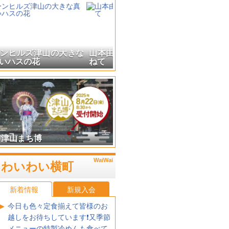
山本由伸投手ゆかりの地を訪
ねて
津山まち博
わいわい横町
新着情報
新規入会
今日も色々定食揃えて皆様のお
越しをお待ちしています❗又季節
メニューの特製冷めんも食べて