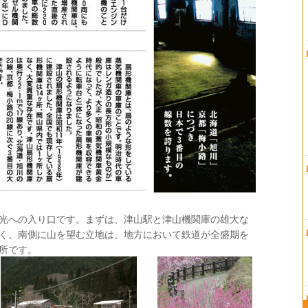
光への入り口です。まずは、津山駅と津山機関庫の雄大な
く、南側に山を望む立地は、地方において鉄道が全盛期を
所です。