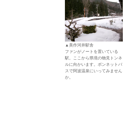
▲美作河井駅舎
ファンがノートを置いている
駅。ここから県境の物見トンネ
ルに向かいます。ボンネットバ
スで阿波温泉にいってみません
か。