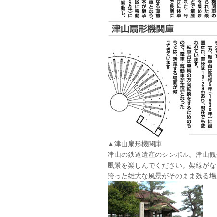
▲津山扇形機関庫
津山の鉄道遺産のシンボル。津山観
風景を楽しんでください。架線がな
誇った雄大な風景がそのまま残る場