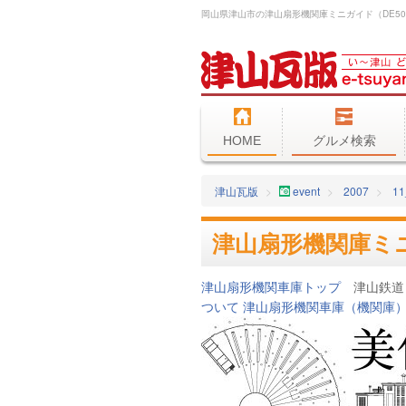
HOME
グルメ検索
津山瓦版
event
2007
11
津山扇形機関庫ミ
津山扇形機関車庫トップ
津山鉄道
ついて
津山扇形機関車庫（機関庫）と