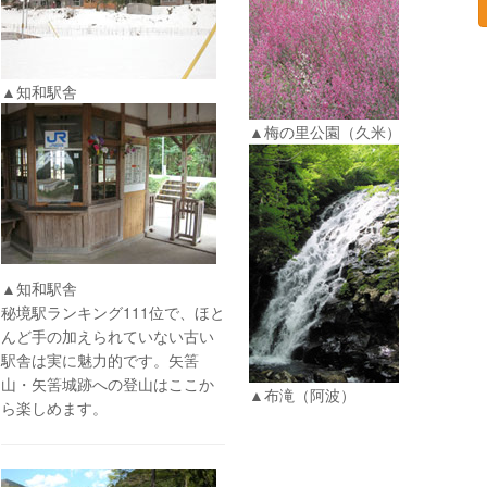
▲知和駅舎
▲梅の里公園（久米）
▲知和駅舎
秘境駅ランキング111位で、ほと
んど手の加えられていない古い
駅舎は実に魅力的です。矢筈
山・矢筈城跡への登山はここか
▲布滝（阿波）
ら楽しめます。