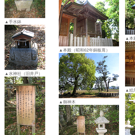
▲手水鉢
▲本
▲本殿（昭和62年銅板葺）
▲水神社（旧井戸）
▲絵
▲御神木