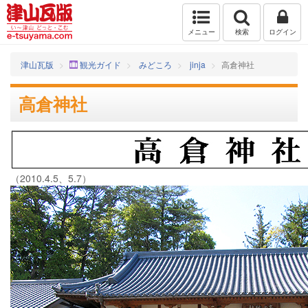
メニュー
検索
ログイン
津山瓦版
観光ガイド
みどころ
jinja
高倉神社
高倉神社
（2010.4.5、5.7）