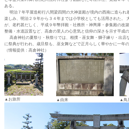
ある。
明治７年平屋造桁行八間梁四間の大神楽殿が境内の西南に造られ
楽しみ、明治２９年から３４年までは小学校としても活用された。 
が、老朽甚だしく、平成９年幣拝殿・社務所・神輿庫・参集殿の改
整備・水道設置など、高倉の里人の心意気と信仰の深さを示す平成
高倉神社の夏祭り・秋祭りでは、相撲・巫女舞・獅子練り・出店
に祭典が行われ、歳旦祭も、巫女舞などで正月らしく華やかに一年
（情報提供：高倉神社）
▲お旅所
▲由来
▲鳥