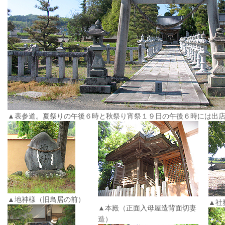
▲表参道。夏祭りの午後６時と秋祭り宵祭１９日の午後６時には出
▲地神様（旧鳥居の前）
▲社
▲本殿（正面入母屋造背面切妻
造）