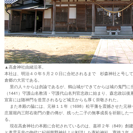
▲高倉神社由緒沿革。
本社は、明治４０年５月２０日に合祀されるまで 杉森神社と号し
倉郷の大宮である。
里の人々からは勿論であるが、鶴山城ができてからは城の鬼門に
（1441）守護山名教清・守護代山名判官忠政に始まり、森忠政以後
宣富には随神門を造営されるなど城主からも厚く崇敬された。
また本殿の脇には、元禄１１年（1698）松平藩を震撼させた元禄
庄屋堀内三郎右衛門の妻の傳が、残った二子の無事成長を祈願した
る。
現在高倉神社の本殿に合祀されているのは、嘉祥２年（849）創
と孝霊天皇の御代に紀州熊野神社より勧請した寄松神社、寛徳２年（1