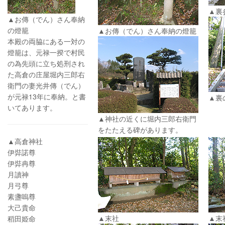
▲裏
▲お傳（でん）さん奉納
の燈籠
▲お傳（でん）さん奉納の燈籠
本殿の両脇にある一対の
燈籠は、元禄一揆で村民
の為先頭に立ち処刑され
た高倉の庄屋堀内三郎右
衛門の妻光井傳（でん）
が元禄13年に奉納。と書
▲裏
いてあります。
▲神社の近くに堀内三郎右衛門
をたたえる碑があります。
▲高倉神社
伊弉諾尊
伊弉冉尊
月讀神
月弓尊
素盞嗚尊
大己貴命
▲末社
▲末
稻田姫命