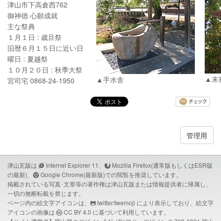
津山市下高倉西762
御神徳 心願成就
主な祭典
１月１日 : 歳旦祭
旧暦６月１５日に近い日
曜日 : 夏越祭
１０月２０日 : 秋季大祭
▲末
▲手水舎
宮司宅 0868-24-1950
管理用
津山瓦版は
Internet Explorer 11、
Mozilla Firefox(通常版もしくはESR版
の最新)、
Google Chrome(最新版)での閲覧を推奨しています。
掲載されている写真･文章等の著作権は津山瓦版または情報提供者に帰属し、
一切の無断転載を禁じます。
ページ内の絵文字アイコンは、
twitter/twemoji
により表示しており、絵文字
アイコンの画像は
CC BY 4.0
に基づいて利用しています。