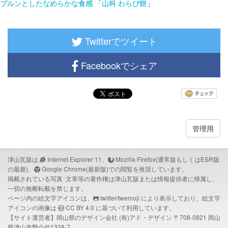
プルンとしたなめらかな食感 「山科 わらび餅」
Twitterでツイート
Facebookでシェア
管理用
津山瓦版は
Internet Explorer 11、
Mozilla Firefox(通常版もしくはESR版
の最新)、
Google Chrome(最新版)での閲覧を推奨しています。
掲載されている写真･文章等の著作権は津山瓦版または情報提供者に帰属し、
一切の無断転載を禁じます。
ページ内の絵文字アイコンは、
twitter/twemoji
により表示しており、絵文字
アイコンの画像は
CC BY 4.0
に基づいて利用しています。
【サイト運営者】岡山県のデザイン会社
(有)アド・デザイン
〒708-0821 岡山
県津山市野介代1338-7