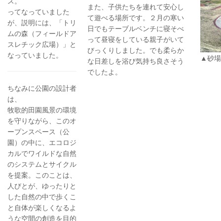
ス。
また、子供たちを連れて安心し
ってなっていました
て遊べる場所です。２月の寒い
が、説明には、「トリ
日でもテーブルベンチに寝そべ
ムの森（フィールドア
って昼寝をしている親子がいて
スレチック広場）」と
びっくりしました。でも柔らか
なっていました。
▲砂場
な日差しを浴び気持ち良さそう
でしたよ。
ちなみに公園の設計者
は、
牧歌的田園風景の環境
を守りながら、このオ
ープンスペース（公
園）の中に、エコロジ
カルでワイルドな自然
のシステムとサイクル
を提案。このことは、
人びとが、ゆったりと
した自然の中で歩くこ
と自体が楽しくなるよ
うな空間の創造を目的