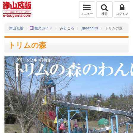
メニュー
検索
ログイン
津山瓦版
観光ガイド
みどころ
greenhills
トリムの森
トリムの森