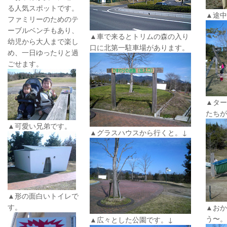
る人気スポットです。
▲途中
ファミリーのためのテ
ーブルベンチもあり、
▲車で来るとトリムの森の入り
幼児から大人まで楽し
口に北第一駐車場があります。
め、一日ゆったりと過
ごせます。
▲ター
たちが
▲可愛い兄弟です。
▲グラスハウスから行くと。↓
▲形の面白いトイレで
す。
▲おか
う〜。
▲広々とした公園です。↓