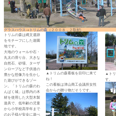
グラスハウス
→
トリムの森
（２００８．２取材)
トリムの森は縄文遺跡
をモチーフにした遊園
地です。
大地のウォールや石・
丸太の滑り台、大きな
自然石、砂場、ターザ
ンロープなど子供達の
▲トリムの森看板を目印に来て
▲トリ
豊かな想像力を生かし
ね！
す。
た遊びができるゾー
この看板は津山商工会議所女性
ン。「トリムの森のわ
会からの贈り物だそうです。
んぱく城」は県内の木
材を使用した大型木製
遊具で、低年齢の児童
から小学校高学年まで
のお子様が安全に遊べ