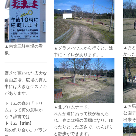
▲南第三駐車場の看
▲おと
▲グラスハウスから行くと、途
板。
かった
中にトイレがあります。↓
野芝で覆われた広大な
自由広場。広場の真ん
中には大きなクスノキ
があります。
トリムの森の「トリ
▲お馬
▲北プロムナード。
ム」って何の意味か
公園デ
れんが道に沿って桜が植えら
な？辞書では
出来そ
れ、春には桜の回廊になり、ゆ
トリム【trim】
ったりとした広さで、のんびり
船の釣り合い。バラン
と散歩ができます。