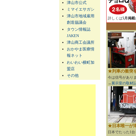
津山市公式
ミマイエサガシ
津山市地域雇用
詳しくは
5月掲載
創造協議会
タウン情報誌
JAKEN
津山商工会議所
おかやま医療情
報ネット
わいわい横町加
盟店
★列車の衝突
その他
今は信号があり
→
展示室の取材
★日本唯一が
日本でたった1