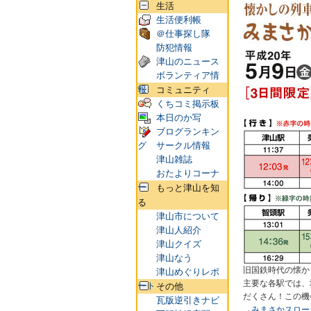
生活
生活便利帳
＠仕事探し隊
防犯情報
津山のニュース
ボランティア情
報
コミュニティ
くちコミ掲示板
本日のか写
ブログランキン
グ
サークル情報
津山雑誌
おたよりコーナ
ー
もっと津山を知
る
津山市について
津山人紹介
津山クイズ
津山なう
旧国鉄時代の懐か
津山めぐりレポ
主要な各駅では、
ート
その他
だくさん！この機
瓦版逆引きナビ
→
みまさかスロー