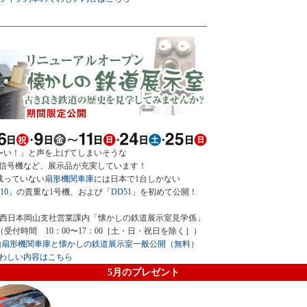
〜い！」と声を上げてしまいそうな
信号機など、展示品が充実しています！
残っていない
扇形機関車庫
には日本で1台しかない
10
」の貴重な1号機、および「
DD51
」を初めて公開！
R西日本岡山支社営業課内「懐かしの鉄道展示室見学係」
-1179（受付時間 10：00〜17：00［土・日・祝日を除く］）
津山扇形機関車庫と懐かしの鉄道展示室一般公開（無料）
わしい内容はこちら
5月のプレゼント