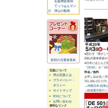
瓦版神経衰弱
てっつぁんマン
ガ
津山の動画
●思わず「懐かし
回転式乗車券箱や
前回の当選者発表
●日本にほとんど
「
DE501
」や「
DE
瓦版について
料金／無料
津山瓦版とは
お申し込み先／J
プライバシー・
TEL.086-225
ポリシー
→
JR西日本 旧
サイトマップ
→
鉄道展示室のく
RSSについて
お問い合わせ
便利なリンク