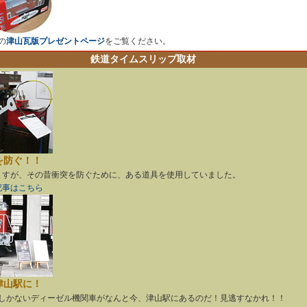
の
津山瓦版プレゼントページ
をご覧ください。
鉄道タイムスリップ取材
を防ぐ！！
ますが、その昔衝突を防ぐために、ある道具を使用していました。
記事はこちら
津山駅に！
台しかないディーゼル機関車がなんと今、津山駅にあるのだ！見逃すなかれ！！