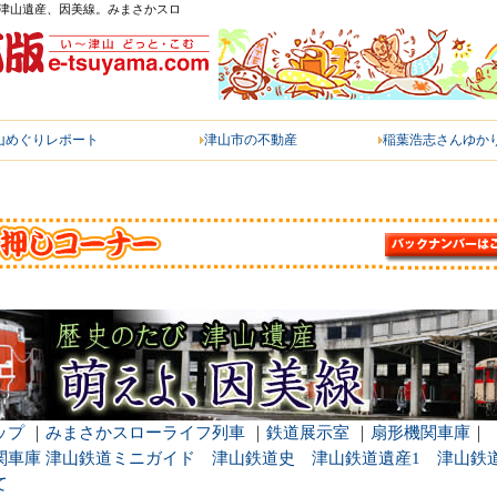
-1）。津山遺産、因美線。みまさかスロ
山めぐりレポート
津山市の
不動産
稲葉浩志
さんゆか
ップ
｜
みまさかスローライフ列車
｜
鉄道展示室
｜
扇形機関車庫
｜
関車庫
津山鉄道ミニガイド
津山鉄道史
津山鉄道遺産1
津山鉄
て