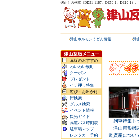
懐かしの列車（DD51-1187、DE50-1、DE10
ーライフ列車。
津山ホルモンうどん
情報
津
瓦版のおすすめ
わいわい横町
クーポン
プレゼント
イチ押し特集
遊び・お出かけ
街検索
グルメ検索
イベント情報
観光ガイド
｜
列車特集ト
高速バス時刻表
｜
津山扇形機
駐車場マップ
レンタカー予約
道資産につい