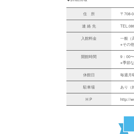
住 所
〒708-
0
連 絡 先
TEL.08
入館料金
一般（
※その
開館時間
9：00
※季節
休館日
毎週月曜
駐車場
あり（約
H P
http://