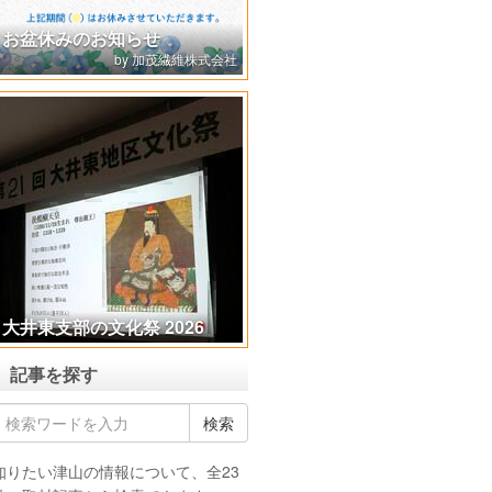
2月のイナバ化粧品店
記事を探す
知りたい津山の情報について、全23
件の取材記事から検索できます。
ジャンル別
投稿月別
歴史・文化
神社・仏閣