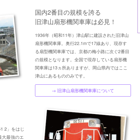
国内2番目の規模を誇る
旧津山扇形機関車庫は必見！
1936年（昭和11年）津山駅に建設された旧津山
扇形機関車庫。奥行22.1mで17線あり、現存す
る扇型機関車庫では、京都の梅小路に次ぐ2番目
の規模となります。全国で現存している扇形機
関車庫は13ヵ所ありますが、岡山県内ではここ
津山にあるもののみです。
→ 旧津山扇形機関車庫について
1 2」をはじ
最大最強のエ