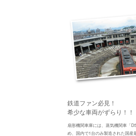
鉄道ファン必見！
希少な車両がずらり！！
扇形機関車庫には、蒸気機関車「D5
め、国内で1台のみ製造された国産