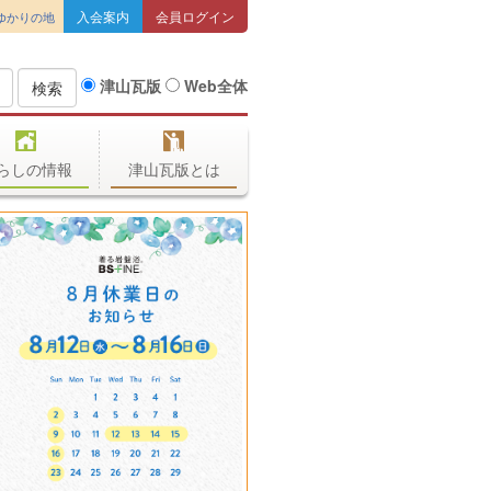
入会案内
会員ログイン
ゆかりの地
津山瓦版
Web全体
検索
らしの情報
津山瓦版とは
今日も色々定食揃えて皆様の
お越しをお待ちしています❗又
季節メニューの特製冷めんも
食べてみてね😃
お食事処 たかくら