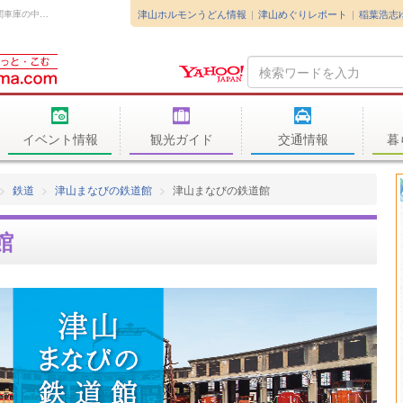
津山ホルモンうどん情報
津山めぐりレポート
稲葉浩志
津山まなびの鉄道館は、わが国に現存する扇形機関車庫の中で2番目の規模をほこる「...
Search
Query
イベント情報
観光ガイド
交通情報
暮
鉄道
津山まなびの鉄道館
津山まなびの鉄道館
館