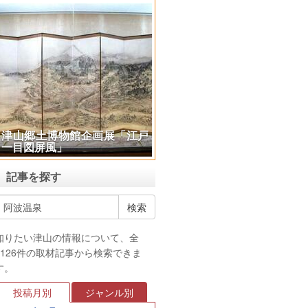
津山郷土博物館企画展「江戸
一目図屏風」
記事を探す
知りたい津山の情報について、全
4126件の取材記事から検索できま
す。
投稿月別
ジャンル別