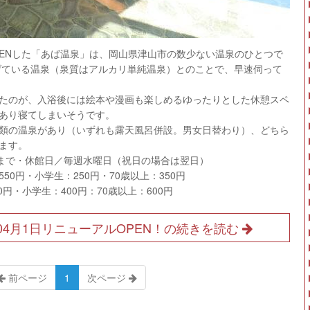
OPENした「あば温泉」は、岡山県津山市の数少ない温泉のひとつで
上げている温泉（泉質はアルカリ単純温泉）とのことで、早速伺って
たのが、入浴後には絵本や漫画も楽しめるゆったりとした休憩スペ
あり寝てしまいそうです。
類の温泉があり（いずれも露天風呂併設。男女日替わり）、どちら
ます。
時まで・休館日／毎週水曜日（祝日の場合は翌日）
0円・小学生：250円・70歳以上：350円
0円・小学生：400円：70歳以上：600円
年04月1日リニューアルOPEN！の続きを読む
前ページ
1
次ページ