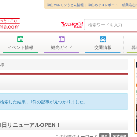
津山ホルモンうどん情報
津山めぐりレポート
稲葉浩志
Search
Query
イベント情報
観光ガイド
交通情報
暮
温泉
検索した結果，1件の記事が見つかりました。
月1日リニューアルOPEN！
この記事のキーワード
温泉
阿波温泉