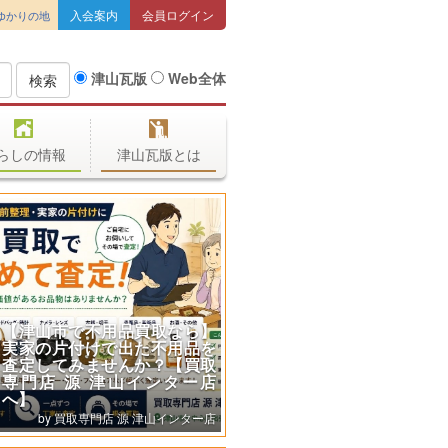
入会案内
会員ログイン
ゆかりの地
津山瓦版
Web全体
検索
らしの情報
津山瓦版とは
【津山市で不用品買取なら】
実家の片付けで出た不用品を
査定してみませんか？【買取
専門店 源 津山インター店
へ】
買取専門店 源 津山インター店