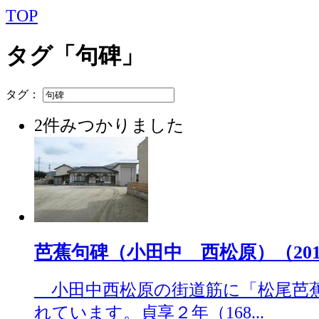
TOP
タグ「句碑」
タグ：
2件みつかりました
芭蕉句碑（小田中 西松原）（2019.
小田中西松原の街道筋に「松尾芭
れています。貞享２年（168...