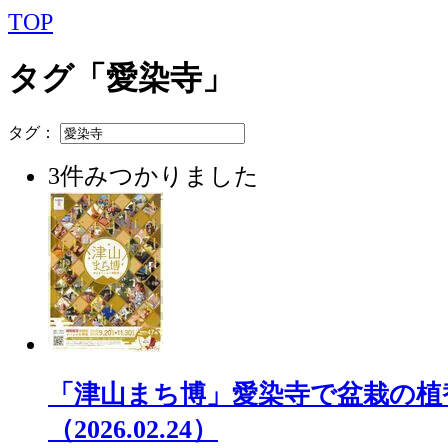
TOP
タグ「愛染寺」
タグ：
3件みつかりました
「津山まち博」愛染寺で盆栽の植
（2026.02.24）