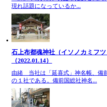
現れ話題になっているか...
石上布都魂神社（イソノカミフツ
（2022.01.14）
由緒 当社は「延喜式」神名帳、備
の１社である。備前国総社神名...