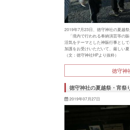
2019年7月23日、徳守神社の夏
「境内で行われる奉納演芸等の賑
活気をテーマとした神賑行事として
加護をお受けいただいて、厳しい夏
（文：徳守神社HPより抜粋）
徳守神
徳守神社の夏越祭・宵祭
2019年07月27日