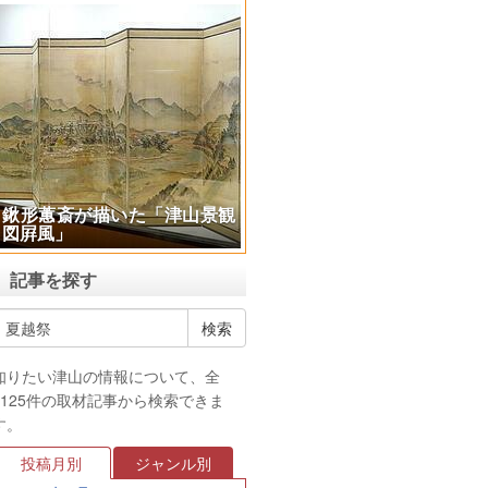
鍬形蕙斎が描いた「津山景観
図屛風」
記事を探す
知りたい津山の情報について、全
4125件の取材記事から検索できま
す。
投稿月別
ジャンル別