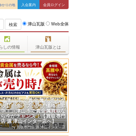
入会案内
会員ログイン
ゆかりの地
津山瓦版
Web全体
検索
らしの情報
津山瓦版とは
【津山市で貴金属を売るな
ら】「金・プラチナ価格上昇
中！」津山市で貴金属買取な
ら今がチャンス！【買取専門
店 源 津山インター店へ】
買取専門店 源 津山インター店