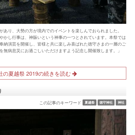
越祭があり、大勢の方が境内でのイベントを楽しんでおられました。
やかし行事は、神賑いという神事の一つとされています。本祭では
奉納演芸を開催し、皆様と共に楽しみ喜ばれた徳守さまの一層のご
を無病息災にお過ごしいただけますよう記念し開催致します。」
社の夏越祭 2019の続きを読む
り
この記事のキーワード
夏越祭
徳守神社
神社