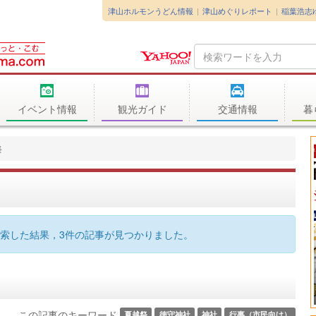
津山ホルモンうどん情報
津山めぐりレポート
稲葉浩志
Search
Query
イベント情報
観光ガイド
交通情報
暮
祭
索した結果，3件の記事が見つかりました。
この記事のキーワード
夏越祭
徳守神社
神社
行事（市民向け）