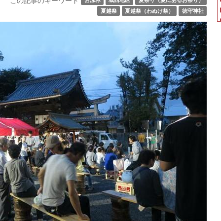
この記事のキーワード
夏越祭
夏越祭（わぬけ祭）
徳守神社