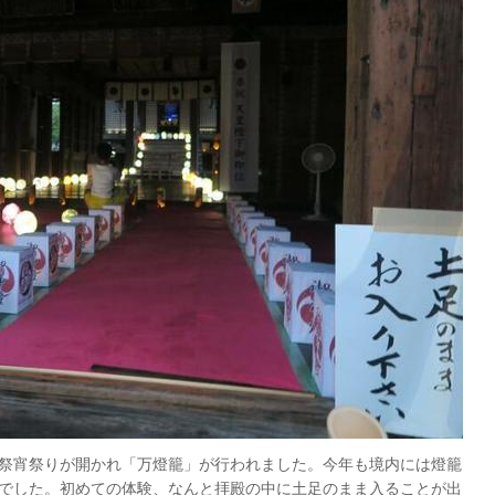
夏越祭宵祭りが開かれ「万燈籠」が行われました。今年も境内には燈籠
でした。初めての体験、なんと拝殿の中に土足のまま入ることが出