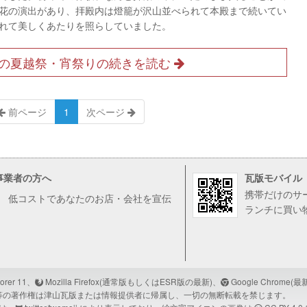
花の演出があり、拝殿内は燈籠が沢山並べられて本殿まで続いてい
れて美しくあたりを照らしていました。
の夏越祭・宵祭りの続きを読む
前ページ
1
次ページ
事業者の方へ
瓦版モバイル
携帯だけのサ
低コストであなたのお店・会社を宣伝
ランチに買い
lorer 11、
Mozilla Firefox(通常版もしくはESR版の最新)、
Google Chrom
等の著作権は津山瓦版または情報提供者に帰属し、一切の無断転載を禁じます。