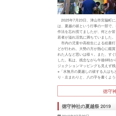
2025年7月23日、津山市宮脇
は、夏越の祓という行事の一部で、
作法を忘れ慌てましたが、何とか皆
若者が溢れ活気に満ちていました。
市内の児童や高校生による絵書灯
どが行われ、大勢の方が熱心に鑑賞
れた人など思いは様々。また、すぐ
した。私は、残念ながら午後6時か
ジェクションマッピングも見えず残
※「水無月の夏越しの祓する人はち
り・左まわりと、八の字を書くよう
徳守神
徳守神社の夏越祭 2019