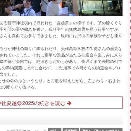
町にある徳守神社境内で行われた「夏越祭」の様子です。茅の輪くぐり
半年間の罪や穢れを祓い、残り半年の無病息災を願う行事ですが、
さんを真似てお参りできました。境内には沢山の家族や子ども達や
ろうが神社の周りに飾られたり、美作高等学校の生徒さんの演芸な
されていました。それに豪華な景品が当たる抽選会を楽しみに来ら
隣の徳守会館では、納涼きもだめしがあり、夜遅くまで長蛇の列で
らの奉納演芸には間に合わず、また用事で８時からの抽選会やプロ
念でした。
とせの命のぶというなり」と古歌を唱えながら、左まわり・右まわ
に3度くぐり抜ける。
社夏越祭2025の続きを読む
お涼み
城西地区
夏祭り（夏にあるお祭り）