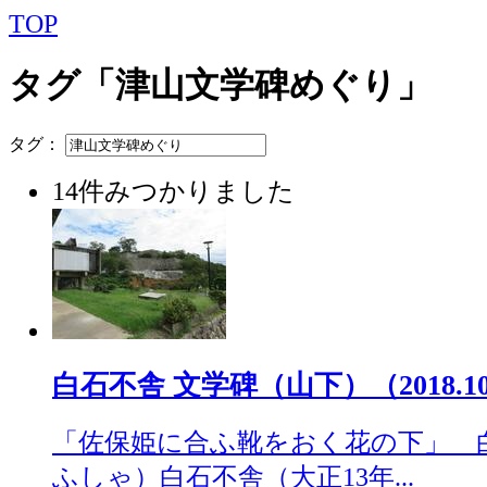
TOP
タグ「津山文学碑めぐり」
タグ：
14件みつかりました
白石不舎 文学碑（山下）（2018.10
「佐保姫に合ふ靴をおく花の下」 
ふしゃ）白石不舎（大正13年...