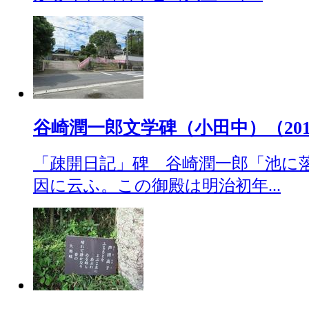
谷崎潤一郎文学碑（小田中）（2018.
「疎開日記」碑 谷崎潤一郎「池に
因に云ふ。この御殿は明治初年...