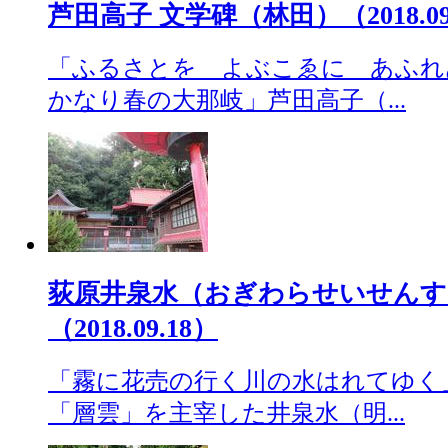
芦田高子 文学碑（林田）（2018.09
「ふるさとを よぶこゑに あふれ
かなり春の大那岐」芦田高子（...
荻原井泉水（おぎわらせいせんす
（2018.09.18）
「霧に花売の行く川の水はれてゆく
「層雲」を主宰した井泉水（明...