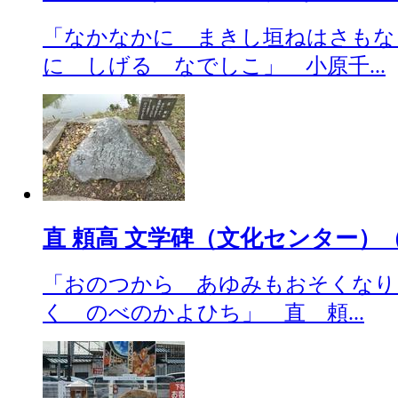
「なかなかに まきし垣ねはさもな
に しげる なでしこ」 小原千...
直 頼高 文学碑（文化センター）（201
「おのつから あゆみもおそくなり
く のべのかよひち」 直 頼...