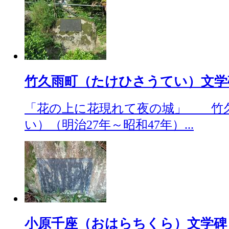
竹久雨町（たけひさうてい）文学碑（2
「花の上に花現れて夜の城」 竹
い）（明治27年～昭和47年）...
小原千座（おはらちくら）文学碑（201