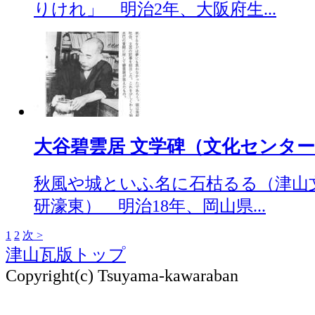
りけれ」 明治2年、大阪府生...
大谷碧雲居 文学碑（文化センター東）（
秋風や城といふ名に石枯るる（津山
研濠東） 明治18年、岡山県...
1
2
次 >
津山瓦版トップ
Copyright(c) Tsuyama-kawaraban