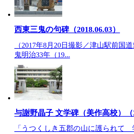
西東三鬼の句碑（2018.06.03）
（2017年8月20日撮影／津山駅前国
鬼明治33年（19...
与謝野晶子 文学碑（美作高校）（201
「うつくしき五郡の山に護られて 