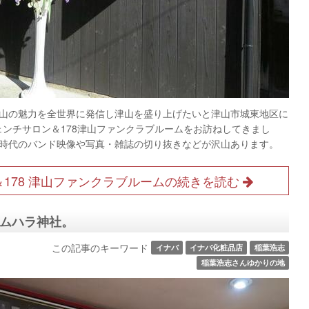
山の魅力を全世界に発信し津山を盛り上げたいと津山市城東地区に
チェンチサロン＆178津山ファンクラブルームをお訪ねしてきまし
時代のバンド映像や写真・雑誌の切り抜きなどが沢山あります。
178 津山ファンクラブルームの続きを読む
サムハラ神社。
この記事のキーワード
イナバ
イナバ化粧品店
稲葉浩志
稲葉浩志さんゆかりの地