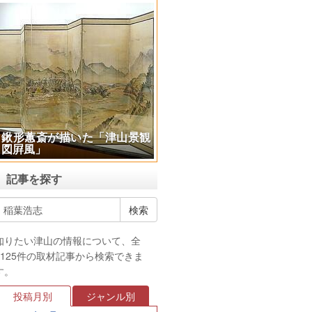
鍬形蕙斎が描いた「津山景観
図屛風」
記事を探す
知りたい津山の情報について、全
4125件の取材記事から検索できま
す。
投稿月別
ジャンル別