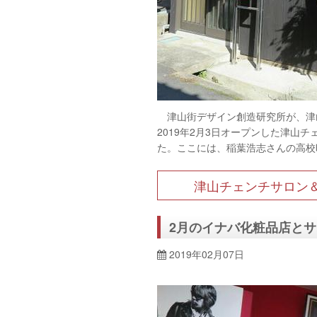
津山街デザイン創造研究所が、津
2019年2月3日オープンした津山
た。ここには、稲葉浩志さんの高校
津山チェンチサロン＆
2月のイナバ化粧品店と
2019年02月07日