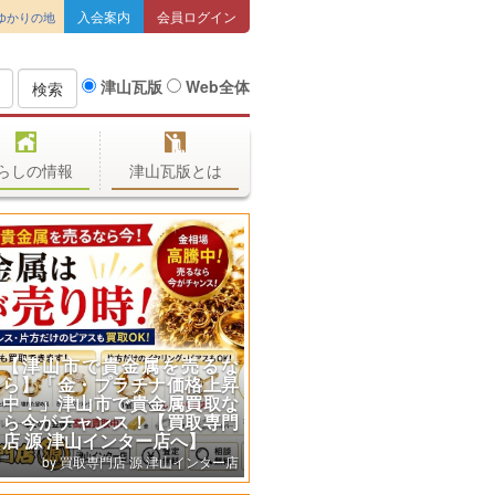
入会案内
会員ログイン
ゆかりの地
津山瓦版
Web全体
検索
らしの情報
津山瓦版とは
【津山市で貴金属を売るな
ら】「金・プラチナ価格上昇
中！」津山市で貴金属買取な
ら今がチャンス！【買取専門
店 源 津山インター店へ】
買取専門店 源 津山インター店