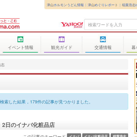
津山ホルモンうどん情報
津山めぐりレポート
稲葉浩志
Search
Query
イベント情報
観光ガイド
交通情報
暮
浩志
検索した結果，179件の記事が見つかりました。
日・2日のイナバ化粧品店
この記事のキーワード
イナバ
イナバ化粧品店
稲葉浩志