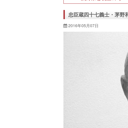
忠臣蔵四十七義士・茅野
2016年05月07日