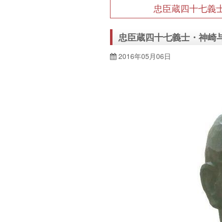
忠臣蔵四十七義
忠臣蔵四十七義士・神崎
2016年05月06日