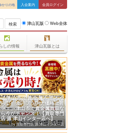
入会案内
会員ログイン
ゆかりの地
津山瓦版
Web全体
検索
らしの情報
津山瓦版とは
【津山市で貴金属を売るな
ら】「金・プラチナ価格上昇
中！」津山市で貴金属買取な
ら今がチャンス！【買取専門
店 源 津山インター店へ】
買取専門店 源 津山インター店