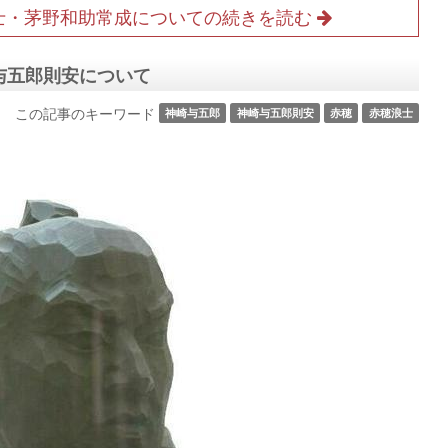
士・茅野和助常成についての続きを読む
与五郎則安について
この記事のキーワード
神崎与五郎
神崎与五郎則安
赤穂
赤穂浪士