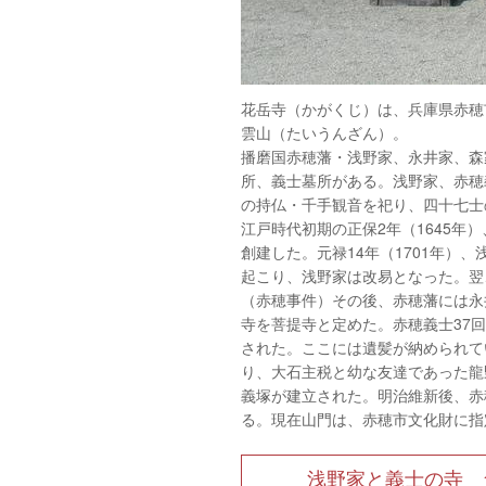
花岳寺（かがくじ）は、兵庫県赤穂
雲山（たいうんざん）。
播磨国赤穂藩・浅野家、永井家、森
所、義士墓所がある。浅野家、赤穂
の持仏・千手観音を祀り、四十七士
江戸時代初期の正保2年（1645
創建した。元禄14年（1701年）
起こり、浅野家は改易となった。翌、
（赤穂事件）その後、赤穂藩には永
寺を菩提寺と定めた。赤穂義士37回
された。ここには遺髪が納められてい
り、大石主税と幼な友達であった龍
義塚が建立された。明治維新後、赤
る。現在山門は、赤穂市文化財に指定
浅野家と義士の寺 