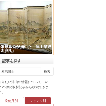
鍬形蕙斎が描いた「津山景観
図屛風」
記事を探す
知りたい津山の情報について、全
4125件の取材記事から検索できま
す。
投稿月別
ジャンル別