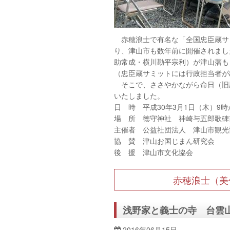
赤穂浪士で有名な「全国忠臣蔵サ
り、津山市も数年前に開催されまし
助常成・横川勘平宗利）が津山藩も
（忠臣蔵サミットには行政担当者が
そこで、ささやかながら命日（旧暦
いたしました。
日 時 平成30年3月1日（木）9時
場 所 徳守神社 神崎与五郎歌碑
主催者 公益社団法人 津山市観光
協 賛 津山お国じまん研究会
後 援 津山市文化協会
赤穂浪士（美
浅野家と義士の寺 台雲
2016年06月15日