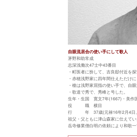
自眼流居合の使い手にして歌人
茅野和助常成
志深浅働次47士中43番目
・町医者に扮して、吉良邸付近を探
・赤穂浅野家に四年間仕えただけに
・槍は浅野家屈指の使い手で、自眼
・歌道で秀で、秀峰と号した。
生年・生国 寛文7年(1667)・美作
役 職 横目
行 年 37歳(元禄16年2月4日
祖父・父ともに津山森家に仕えてい
岳寺修業僧白明の依頼により和歌一