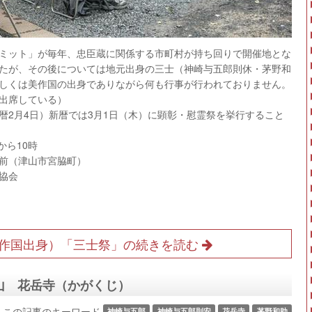
ミット」が毎年、忠臣蔵に関係する市町村が持ち回りで開催地とな
たが、その後については地元出身の三士（神崎与五郎則休・茅野和
しくは美作国の出身でありながら何も行事が行われておりません。
出席している）
2月4日）新暦では3月1日（木）に顕彰・慰霊祭を挙行すること
から10時
前（津山市宮脇町）
協会
作国出身）「三士祭」の続きを読む
山 花岳寺（かがくじ）
この記事のキーワード
神崎与五郎
神崎与五郎則安
花岳寺
茅野和助