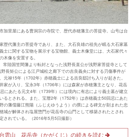
市加里屋にある曹洞宗の寺院で、歴代赤穂藩主の菩提寺。山号は台
家歴代藩主の菩提寺であり、また、大石良雄の祖先が眠る大石家墓
義士に関する宝物を展示する宝物館、義士木像堂には、大石家代々
の木像を安置する。
年）、常陸国笠間藩より転封となった浅野長直公が浅野家菩提寺として
、浅野長矩公による江戸城松之廊下での吉良義央に対する刃傷事件が
元禄15年（1702年）赤穂義士による吉良邸討ち入りが起きた。
井家が入り、宝永3年（1706年）には森家が赤穂藩主となり、花岳
忌にあたる元文4年（1739年）には境内に有志により義士墓が建立
るとされる。また、宝暦2年（1752年）は赤穂義士50回忌にあた
野の藩儒藤江熊陽（ふじえゆうよう）の撰による碑文が刻まれた忠
穂城が解体され塩屋惣門が花岳寺の山門として移築されたとされ
されている。（2016年5月5日撮影）
台雲山 花岳寺（かがくじ）の続きを読む