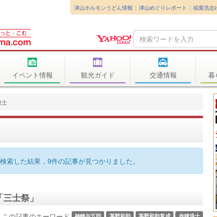
津山ホルモンうどん情報
津山めぐりレポート
稲葉浩志
Search
Query
イベント情報
観光ガイド
交通情報
暮
浪士
検索した結果，9件の記事が見つかりました。
「三士祭」
この記事のキーワード
神崎与五郎
茅野和助
茅野和助常成
赤穂浪士