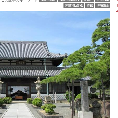
茅野和助常成
赤穂
赤穂浪士