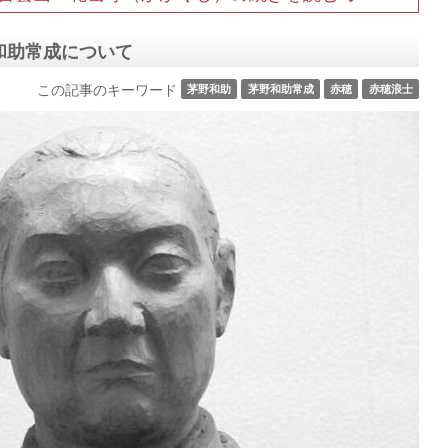
和助常成について
この記事のキーワード
茅野和助
茅野和助常成
赤穂
赤穂浪士