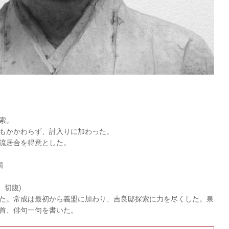
索。
もかかわらず、討入りに加わった。
流居合を得意とした。
国
、切腹)
た。常成は最初から義盟に加わり、吉良邸探索に力を尽くした。泉
首、俳句一句を書いた。