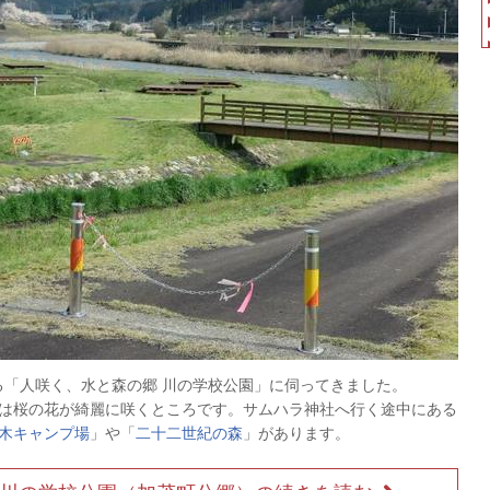
る「人咲く、水と森の郷 川の学校公園」に伺ってきました。
は桜の花が綺麗に咲くところです。サムハラ神社へ行く途中にある
木キャンプ場
」や「
二十二世紀の森
」があります。