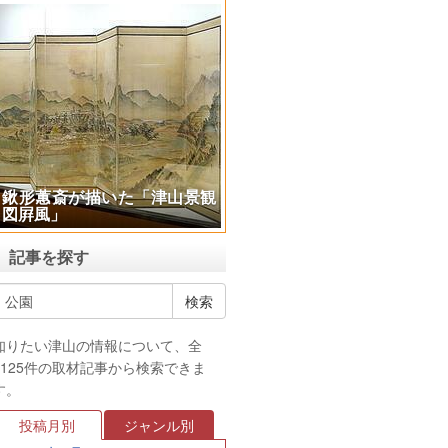
鍬形蕙斎が描いた「津山景観
図屛風」
記事を探す
知りたい津山の情報について、全
4125件の取材記事から検索できま
す。
投稿月別
ジャンル別