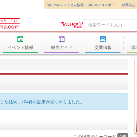
津山ホルモンうどん情報
津山めぐりレポート
稲葉浩志
Search
Query
イベント情報
観光ガイド
交通情報
暮
した結果，104件の記事が見つかりました。
この記事のキーワード
公園