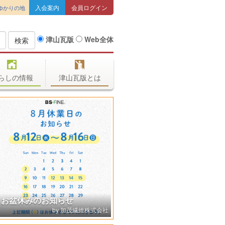
入会案内
会員ログイン
ゆかりの地
津山瓦版
Web全体
検索
らしの情報
津山瓦版とは
お盆休みのお知らせ
加茂繊維株式会社