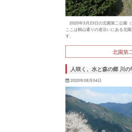
2020年3月23日の北園第二公園
ここは鶴山通りの道沿いにある北園
す。
北園第
人咲く、水と森の郷 川
2020年08月04日