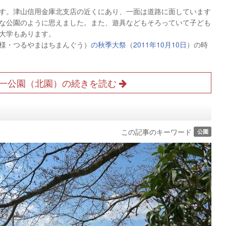
園です。津山信用金庫北支店の近くにあり、一面は道路に面しています
な公園のように思えました。また、遊具などもそろっていて子ども
大学もあります。
様・つるやまはちまんぐう）
の秋季大祭
（
2011年10月10日
）の時
一公園（北園）の続きを読む
）
この記事のキーワード
公園