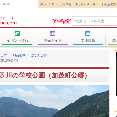
津山ホルモンうどん情報
津山めぐりレポート
稲葉浩志
2020年4月4日の加茂町公郷にある「人咲く、水と森の郷 川の学校公園」に伺...
Search
Query
イベント情報
観光ガイド
交通情報
暮
津山市
加茂地域
加茂町公郷
（加茂町公郷）
郷 川の学校公園（加茂町公郷）