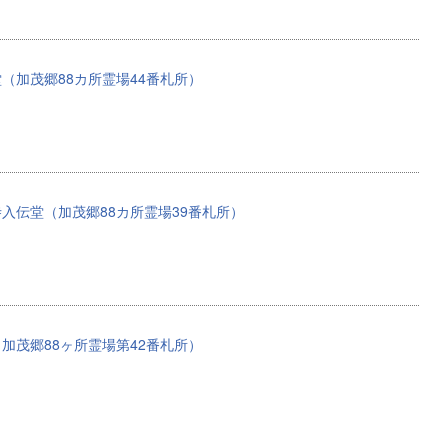
（加茂郷88カ所霊場44番札所）
入伝堂（加茂郷88カ所霊場39番札所）
加茂郷88ヶ所霊場第42番札所）