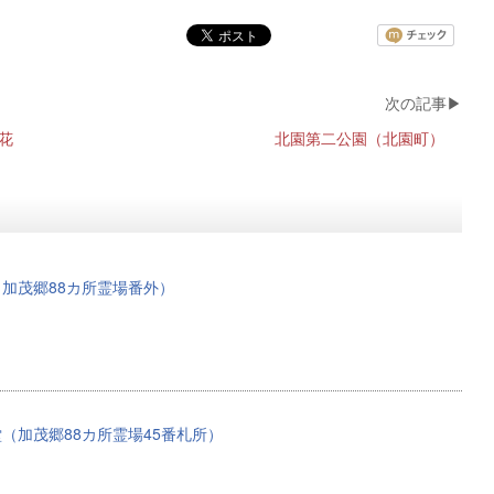
の花
北園第二公園（北園町）
加茂郷88カ所霊場番外）
（加茂郷88カ所霊場45番札所）