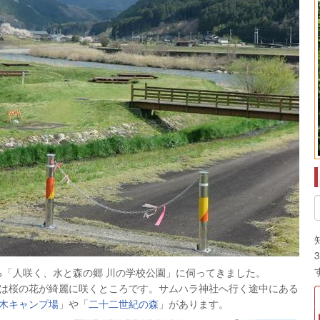
る「人咲く、水と森の郷 川の学校公園」に伺ってきました。
は桜の花が綺麗に咲くところです。サムハラ神社へ行く途中にある
木キャンプ場
」や「
二十二世紀の森
」があります。