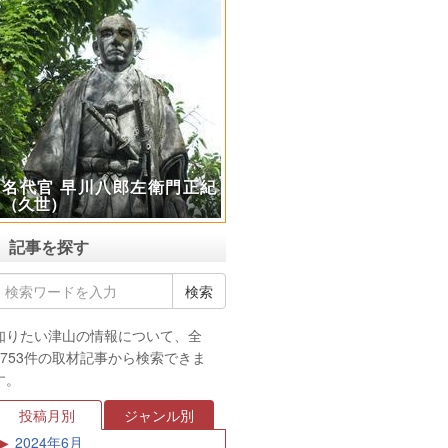
名代官 早川八郎左衛門正紀
（久世）
記事を探す
知りたい津山の情報について、全
3753件の取材記事から検索できま
す。
投稿月別
ジャンル別
2024年6月