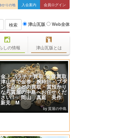
入会案内
会員ログイン
ゆかりの地
津山瓦版
Web全体
検索
らしの情報
津山瓦版とは
金・プラチナ買取 金貨買取
津山市で金券・腕時計・ブラ
ンド品などの買取・質預かり
なら質屋の中島へお任せくだ
さい！ 岡山 真庭 美作
新見 M
質屋の中島