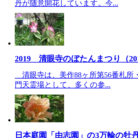
丹が随意開花しています。今...
2019 清眼寺のぼたんまつり（2019
清眼寺は、美作88ヶ所第56番札所
門天霊場として、多くの参...
日本庭園「由志園」の3万輪の牡