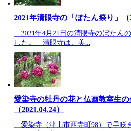
2021年清眼寺の「ぼたん祭り」（202
2021年4月21日の清眼寺のぼた
した。 清眼寺は、美...
愛染寺の牡丹の花と仏画教室生の
（2021.04.24）
愛染寺（津山市西寺町98）で早咲