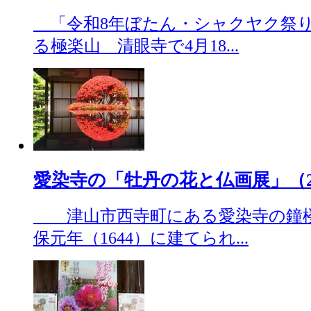
「令和8年ぼたん・シャクヤク祭り
る極楽山 清眼寺で4月18...
愛染寺の「牡丹の花と仏画展」（2026
津山市西寺町にある愛染寺の鐘楼
保元年（1644）に建てられ...