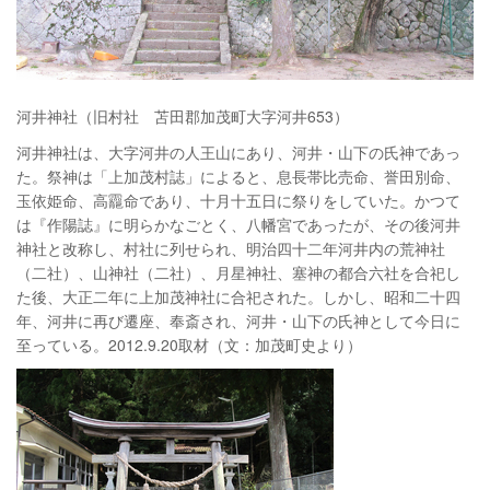
河井神社（旧村社 苫田郡加茂町大字河井653）
河井神社は、大字河井の人王山にあり、河井・山下の氏神であっ
た。祭神は「上加茂村誌」によると、息長帯比売命、誉田別命、
玉依姫命、高龗命であり、十月十五日に祭りをしていた。かつて
は『作陽誌』に明らかなごとく、八幡宮であったが、その後河井
神社と改称し、村社に列せられ、明治四十二年河井内の荒神社
（二社）、山神社（二社）、月星神社、塞神の都合六社を合祀し
た後、大正二年に上加茂神社に合祀された。しかし、昭和二十四
年、河井に再び遷座、奉斎され、河井・山下の氏神として今日に
至っている。2012.9.20取材（文：加茂町史より）