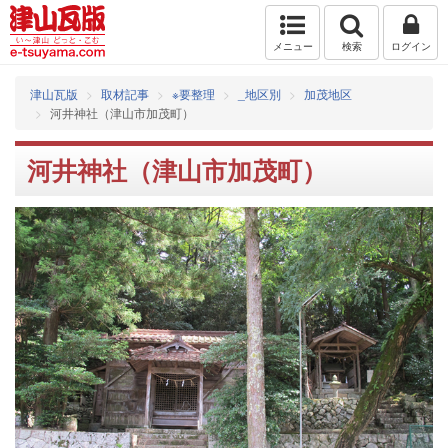
メニュー
検索
ログイン
津山瓦版
取材記事
※要整理
_地区別
加茂地区
河井神社（津山市加茂町）
河井神社（津山市加茂町）