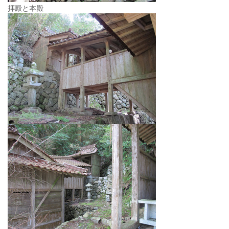
拝殿と本殿