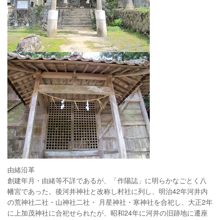
由緒沿革
創建年月・由緒等不詳であるが、「作陽誌」に明らかなごとく八
幡宮であった。後河井神社と改称し村社に列し、明治42年河井内
の荒神社二社・山神社二社・ 月星神社・寒神社を合祀し、大正2年
に上加茂神社に合祀せられたが、昭和24年に河井の旧跡地に遷座