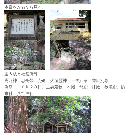
本殿を左右から見る。
案内板と社務所等
高龍神 息長帯比売命 火産霊神 玉依姫命 誉田別尊
例祭 １０月２８日、主要建物 本殿 幣殿 拝殿 参籠殿、摂
末社 八筈神社