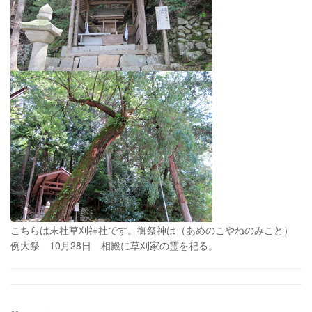
こちらは末社草刈神社です。御祭神は（あめのこやねのみこと）
例大祭 10月28日 相殿に草刈家の霊を祀る。