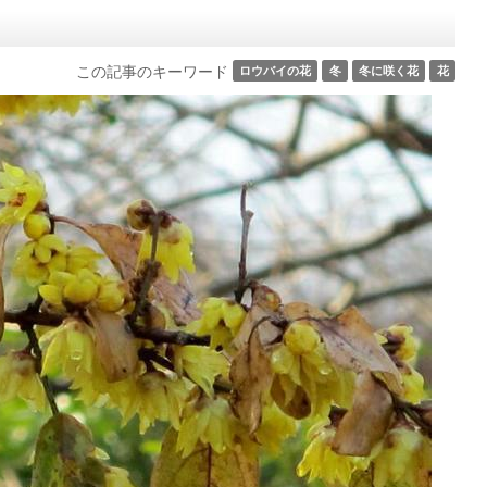
この記事のキーワード
ロウバイの花
冬
冬に咲く花
花