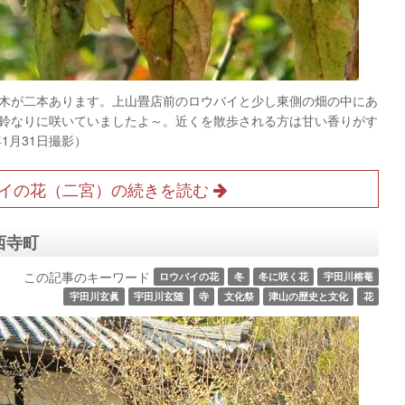
木が二本あります。上山畳店前のロウバイと少し東側の畑の中にあ
鈴なりに咲いていましたよ～。近くを散歩される方は甘い香りがす
1月31日撮影）
イの花（二宮）の続きを読む
西寺町
この記事のキーワード
ロウバイの花
冬
冬に咲く花
宇田川榕菴
宇田川玄眞
宇田川玄随
寺
文化祭
津山の歴史と文化
花