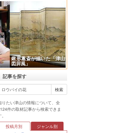
鍬形蕙斎が描いた「津山景観
図屛風」
記事を探す
知りたい津山の情報について、全
4124件の取材記事から検索できま
す。
投稿月別
ジャンル別