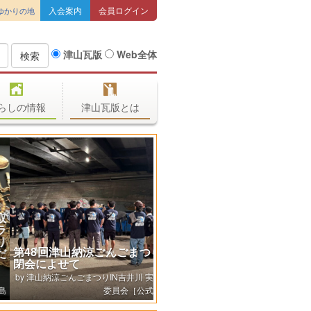
入会案内
会員ログイン
ゆかりの地
津山瓦版
Web全体
検索
らしの情報
津山瓦版とは
第48回津山納涼ごんごまつり
閉会によせて
津山納涼ごんごまつりIN吉井川 実行
委員会［公式］