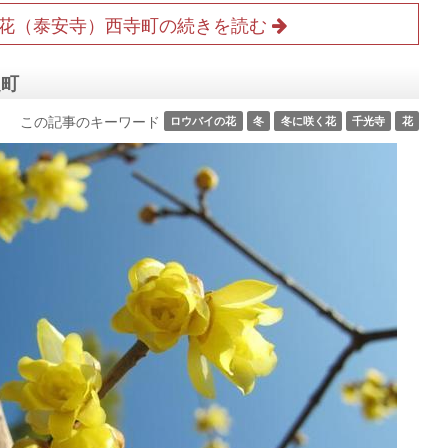
花（泰安寺）西寺町の続きを読む
之町
この記事のキーワード
ロウバイの花
冬
冬に咲く花
千光寺
花