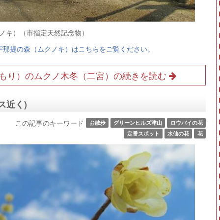
ムクノキ）（市指定天然記念物）
宇那提の森（ムクノキ）はこちらをご覧ください。
もり）のムクノ木冬（二宮）の続きを読む
ス近く)
この記事のキーワード
お散歩
グリーンヒルズ津山
ロウバイの花
定番スポット
水仙の花
花