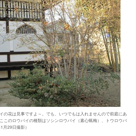
イの花は見事ですよ～。でも、いつでもは入れませんので前庭にあ
ここのロウバイの種類はソシンロウバイ（素心蝋梅）、トウロウバ
1月29日撮影）