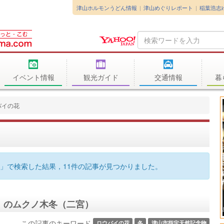
津山ホルモンうどん情報
津山めぐりレポート
稲葉浩志
Search
Query
イベント情報
観光ガイド
交通情報
暮
バイの花
」で検索した結果，11件の記事が見つかりました。
）のムクノ木冬（二宮）
この記事のキーワード
ロウバイの花
冬
津山市指定天然記念物