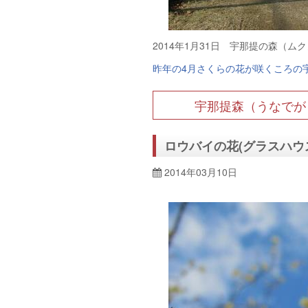
2014年1月31日 宇那提の森（
昨年の4月さくらの花が咲くころの
宇那提森（うなでが
ロウバイの花(グラスハウ
2014年03月10日