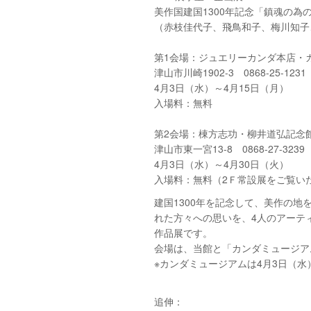
美作国建国1300年記念「鎮魂の為
（赤枝佳代子、飛鳥和子、梅川知子
第1会場：ジュエリーカンダ本店・
津山市川崎1902-3 0868-25-1231
4月3日（水）～4月15日（月）
入場料：無料
第2会場：棟方志功・柳井道弘記念
津山市東一宮13-8 0868-27-3239
4月3日（水）～4月30日（火）
入場料：無料（2Ｆ常設展をご覧いた
建国1300年を記念して、美作の
れた方々への思いを、4人のアーテ
作品展です。
会場は、当館と「カンダミュージア
※カンダミュージアムは4月3日（水
追伸：