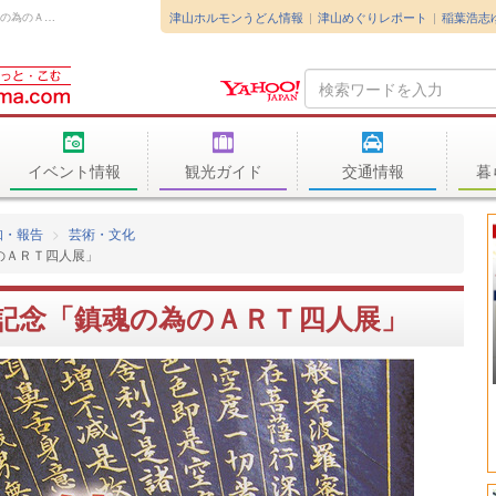
津山ホルモンうどん情報
津山めぐりレポート
稲葉浩志
○1Ｆ展示室 企画展美作国建国1300年記念「鎮魂の為のＡＲＴ四人展」（赤枝佳...
Search
Query
イベント情報
観光ガイド
交通情報
暮
知・報告
芸術・文化
のＡＲＴ四人展」
年記念「鎮魂の為のＡＲＴ四人展」