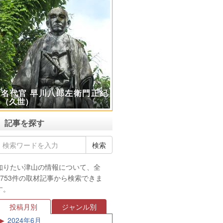
名代官 早川八郎左衛門正紀
（久世）
記事を探す
知りたい津山の情報について、全
3753件の取材記事から検索できま
す。
投稿月別
ジャンル別
2024年6月