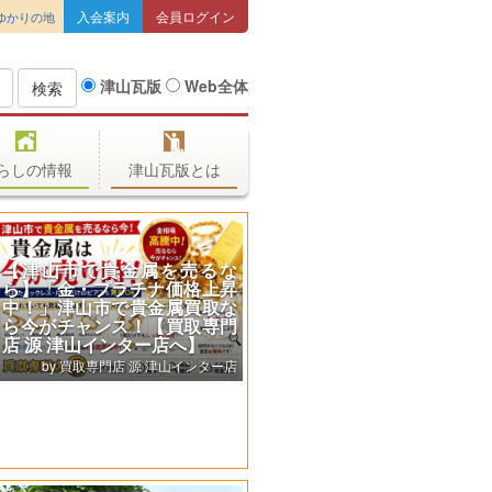
入会案内
会員ログイン
ゆかりの地
津山瓦版
Web全体
検索
らしの情報
津山瓦版とは
【津山市で貴金属を売るな
ら】「金・プラチナ価格上昇
中！」津山市で貴金属買取な
ら今がチャンス！【買取専門
店 源 津山インター店へ】
買取専門店 源 津山インター店