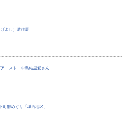
しげよし）遺作展
ピアニスト 中島結里愛さん
山城下町雛めぐり「城西地区」