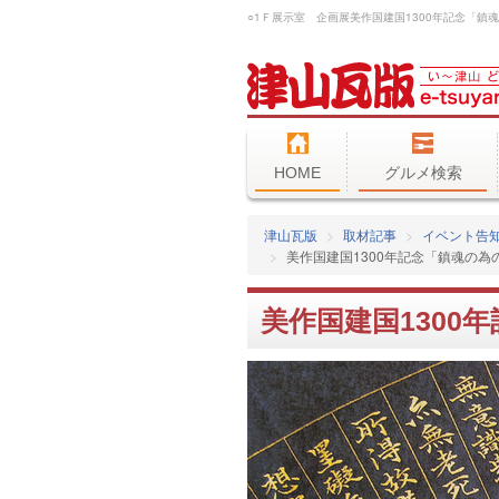
HOME
グルメ検索
津山瓦版
取材記事
イベント告
美作国建国1300年記念「鎮魂の為
美作国建国1300