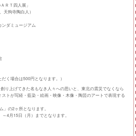
のＡＲＴ四人展」
、天狗寺陶白人）
カンダミュージアム
館
だく場合は500円となります。）
地を創り上げてきた名もなき人々への思いと、東北の震災でなくなら
ィストが写経・藍染・絵画・映像・木像・陶芸のアートで表現する
ム」の2ヶ所となります。
）～4月15日（月）までとなります。