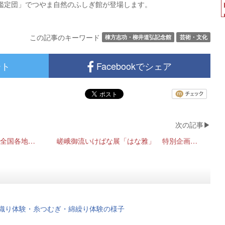
も鑑定団」でつやま自然のふしぎ館が登場します。
この記事のキーワード
棟方志功・柳井道弘記念館
芸術・文化
ート
Facebookでシェア
「郷土の誇り久米土人形展」と「全国各地の土雛展」
嵯峨御流いけばな展「はな雅」 特別企画 「華と雅楽の奏で」
州絣織り体験・糸つむぎ・綿繰り体験の様子