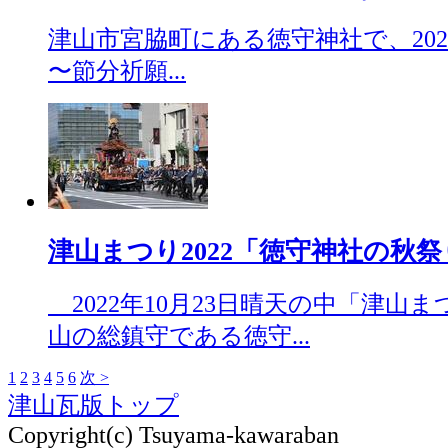
津山市宮脇町にある徳守神社で、2023年2
〜節分祈願...
津山まつり2022「徳守神社の秋祭り」（
2022年10月23日晴天の中「津山
山の総鎮守である徳守...
1
2
3
4
5
6
次 >
津山瓦版トップ
Copyright(c) Tsuyama-kawaraban