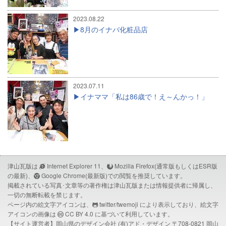
2023.08.22
8月のイナバ化粧品店
2023.07.11
イナママ「私は86歳で！え～んかっ！」
津山瓦版は
Internet Explorer 11、
Mozilla Firefox(通常版もしくはESR版
の最新)、
Google Chrome(最新版)での閲覧を推奨しています。
掲載されている写真･文章等の著作権は津山瓦版または情報提供者に帰属し、
一切の無断転載を禁じます。
ページ内の絵文字アイコンは、
twitter/twemoji
により表示しており、絵文字
アイコンの画像は
CC BY 4.0
に基づいて利用しています。
【サイト運営者】岡山県のデザイン会社
(有)アド・デザイン
〒708-0821 岡山