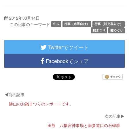
2012年03月14日
この記事のキーワード
中央
行事（市民向け）
行事（観光客向け）
雛まつり
雛めぐり
Twitterでツイート
Facebookでシェア
勝山のお雛まつりのレポートです。
田熊 八幡宮神事場と南参道口の石碑群