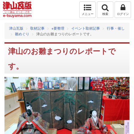
メニュー
検索
ログイン
津山瓦版
取材記事
※要整理
イベント取材記事
行事・催し
雛めぐり
津山のお雛まつりのレポートです。
津山のお雛まつりのレポートで
す。