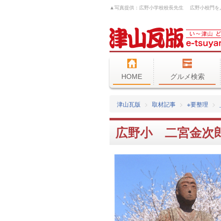
HOME
グルメ検索
津山瓦版
取材記事
※要整理
広野小 二宮金次