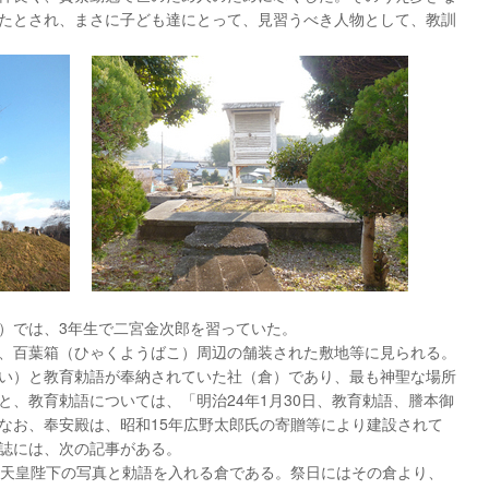
たとされ、まさに子ども達にとって、見習うべき人物として、教訓
）では、3年生で二宮金次郎を習っていた。
、百葉箱（ひゃくようばこ）周辺の舗装された敷地等に見られる。
い）と教育勅語が奉納されていた社（倉）であり、最も神聖な場所
と、教育勅語については、「明治24年1月30日、教育勅語、謄本御
なお、奉安殿は、昭和15年広野太郎氏の寄贈等により建設されて
誌には、次の記事がある。
天皇陛下の写真と勅語を入れる倉である。祭日にはその倉より、