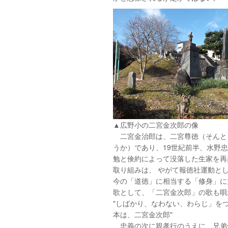
▲広野小の二宮金次郎の像
二宮金治郎は、二宮尊徳（そんと
うか）であり、19世紀前半、水野
勉と倹約によって没落した生家を再
取り組みは、 やがて報徳社運動と
今の「道徳」に相当する「修身」に
歌として、「二宮金次郎」の歌も唄
"しばかり、なわない、わらじ」を
本は、二宮金次郎"
忠義の次に親孝行のうえに、兄弟