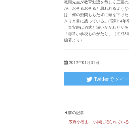
教頭先生が教育勅語を恭しく三宝の
が、おそるおそると思われるような
は、何の疑問ももたずに頭を下げた
きりと目に残っている。(昭和14年
奉安殿は儀式と深いかかわりがあ
「尋常小学校ものがたり」（平成
編著より）
2012年01月31日
Twitterでツイ
広野小裏山 小祠に祀られている