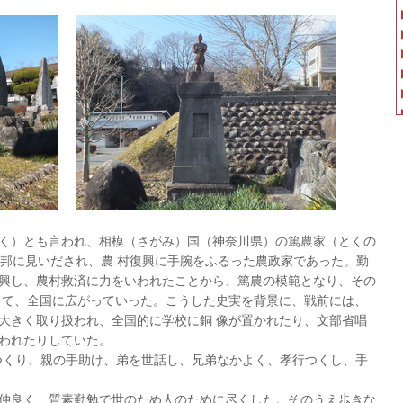
く）とも言われ、相模（さがみ）国（神奈川県）の篤農家（とくの
忠邦に見いだされ、農 村復興に手腕をふるった農政家であった。勤
興し、農村救済に力をいわれたことから、篤農の模範となり、その
して、全国に広がっていった。こうした史実を背景に、戦前には、
大きく取り扱われ、全国的に学校に銅 像が置かれたり、文部省唱
われたりしていた。
つくり、親の手助け、弟を世話し、兄弟なかよく、孝行つくし、手
仲良く、質素勤勉で世のため人のために尽くした。そのうえ歩きな