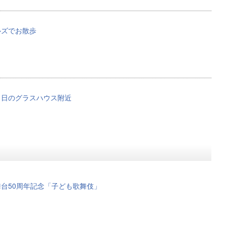
ルズでお散歩
月11日のグラスハウス附近
台50周年記念「子ども歌舞伎」