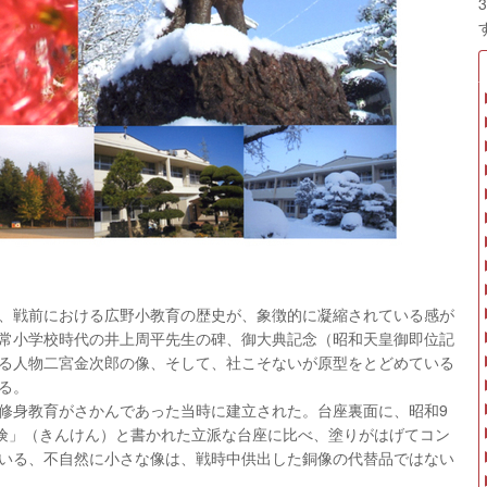
、戦前における広野小教育の歴史が、象徴的に凝縮されている感が
常小学校時代の井上周平先生の碑、御大典記念（昭和天皇御即位記
る人物二宮金次郎の像、そして、社こそないが原型をとどめている
る。
修身教育がさかんであった当時に建立された。台座裏面に、昭和9
勤倹」（きんけん）と書かれた立派な台座に比べ、塗りがはげてコン
いる、不自然に小さな像は、戦時中供出した銅像の代替品ではない