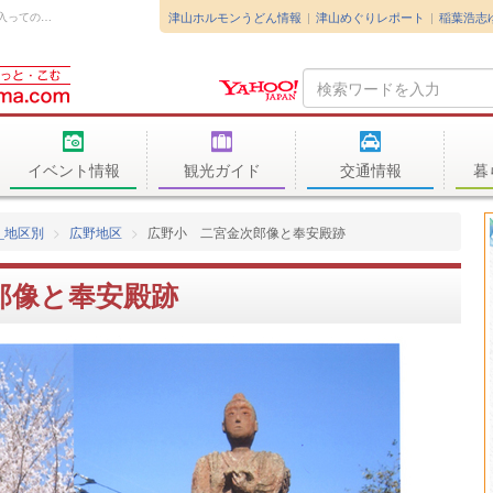
津山ホルモンうどん情報
津山めぐりレポート
稲葉浩志
▲写真提供：広野小学校校長先生 広野小校門を入っての石碑周辺は、戦前における...
Search
Query
イベント情報
観光ガイド
交通情報
暮
_地区別
広野地区
広野小 二宮金次郎像と奉安殿跡
郎像と奉安殿跡