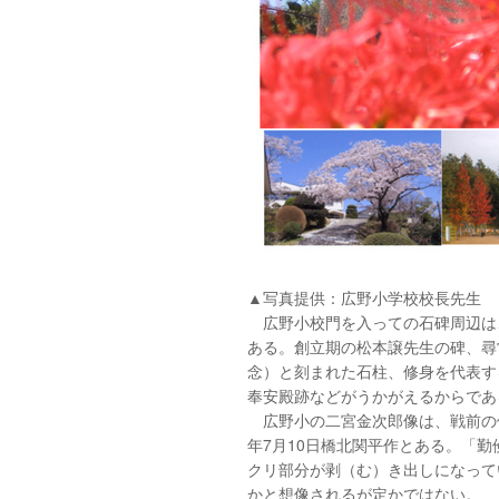
▲写真提供：広野小学校校長先生
広野小校門を入っての石碑周辺は
ある。創立期の松本譲先生の碑、尋
念）と刻まれた石柱、修身を代表す
奉安殿跡などがうかがえるからであ
広野小の二宮金次郎像は、戦前の
年7月10日橋北関平作とある。「
クリ部分が剥（む）き出しになって
かと想像されるが定かではない。