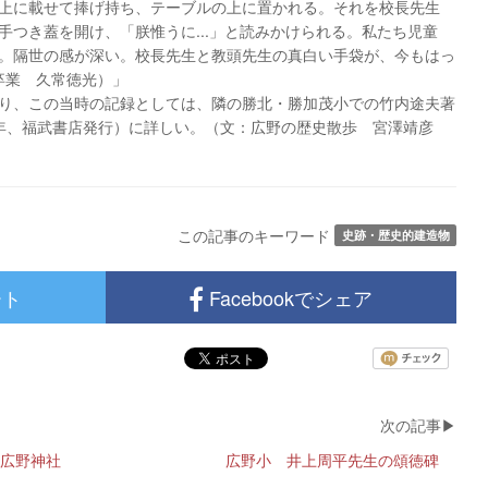
上に載せて捧げ持ち、テーブルの上に置かれる。それを校長先生
手つき蓋を開け、「朕惟うに...」と読みかけられる。私たち児童
。隔世の感が深い。校長先生と教頭先生の真白い手袋が、今もはっ
卒業 久常徳光）」
り、この当時の記録としては、隣の勝北・勝加茂小での竹内途夫著
3年、福武書店発行）に詳しい。（文：広野の歴史散歩 宮澤靖彦
この記事のキーワード
史跡・歴史的建造物
ート
Facebookでシェア
広野神社
広野小 井上周平先生の頌徳碑