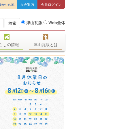
入会案内
会員ログイン
ゆかりの地
津山瓦版
Web全体
検索
らしの情報
津山瓦版とは
今日も色々定食揃えて皆様の
お越しをお待ちしています❗又
季節メニューの特製冷めんも
食べてみてね😃
お食事処 たかくら