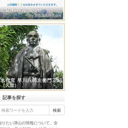
極楽山 光厳寺で不動護摩供
（ふどうごまく）の体験
記事を探す
知りたい津山の情報について、全
3753件の取材記事から検索できま
す。
投稿月別
ジャンル別
2024年6月