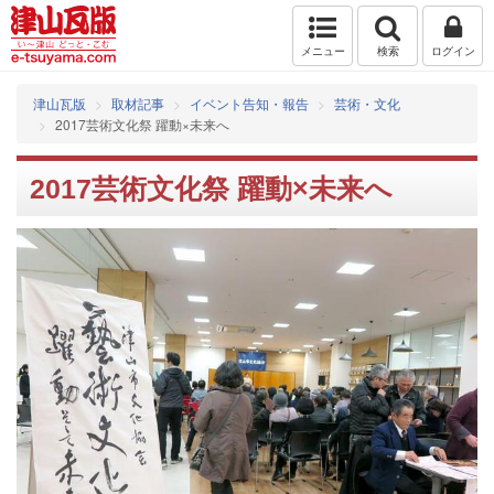
メニュー
検索
ログイン
津山瓦版
取材記事
イベント告知・報告
芸術・文化
2017芸術文化祭 躍動×未来へ
2017芸術文化祭 躍動×未来へ