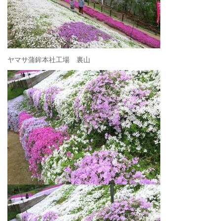
ヤマサ蒲鉾本社工場 裏山