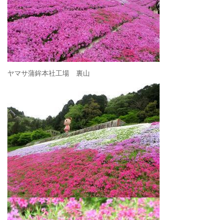
ヤマサ蒲鉾本社工場 裏山