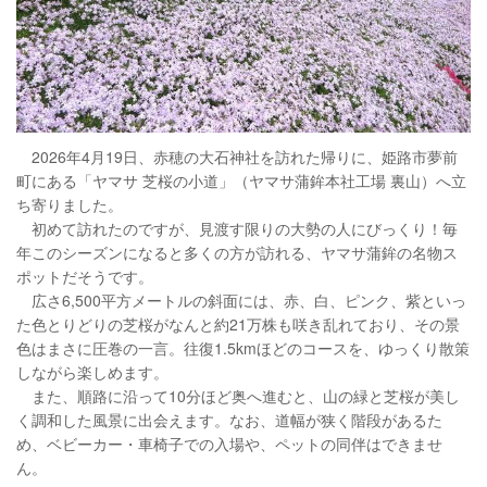
2026年4月19日、赤穂の大石神社を訪れた帰りに、姫路市夢前
町にある「ヤマサ 芝桜の小道」（ヤマサ蒲鉾本社工場 裏山）へ立
ち寄りました。
初めて訪れたのですが、見渡す限りの大勢の人にびっくり！毎
年このシーズンになると多くの方が訪れる、ヤマサ蒲鉾の名物ス
ポットだそうです。
広さ6,500平方メートルの斜面には、赤、白、ピンク、紫といっ
た色とりどりの芝桜がなんと約21万株も咲き乱れており、その景
色はまさに圧巻の一言。往復1.5kmほどのコースを、ゆっくり散策
しながら楽しめます。
また、順路に沿って10分ほど奥へ進むと、山の緑と芝桜が美し
く調和した風景に出会えます。なお、道幅が狭く階段があるた
め、ベビーカー・車椅子での入場や、ペットの同伴はできませ
ん。