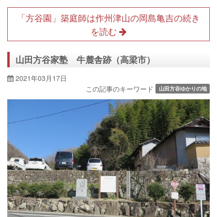
「方谷園」築庭師は作州津山の岡島亀吉の続き
を読む
山田方谷家塾 牛麓舎跡（高梁市）
2021年03月17日
この記事のキーワード
山田方谷ゆかりの地