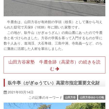
牛麓舎は、山田方谷が有終館の学頭（校長）として藩から与え
られた邸宅で天保9（1838）年に開いた家塾です。
この地が、臥牛山（がぎゅうざん）の南山麓にあったので牛麓
舎と名づけられました。方谷の学風を慕って入門するものが常に
数十人あり、進鴻渓、大石隼雄、三島中洲、寺島義一など、のち
に藩政に活躍した人材を輩出しました。
山田方谷家塾 牛麓舎跡（高梁市）の続きを読
む
臥牛亭（がぎゅうてい）高梁市指定重要文化財
2021年03月14日
この記事のキーワード
山田方谷
山田方谷ゆかりの地