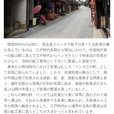
標高550ｍの山領に、塗込造りベンガラ格子の堂々たる町屋が建
ち並んでいるのは、江戸時代末期から明治にかけて、中国地方第
一の鉱山町に加えて江戸時代からベンガラという特産品の生産が
かさなり、当時の鉱工業地として大いに繁盛した面影です。
幕末から明治時代にかけて吹屋はむしろ「ベンガラの町」とし
て全国に知られていました。しかも、吹屋街道が拠点として、銅
や中国山地で生産される砂鉄、薪、炭、雑穀を集散する問屋も多
く、備中北部から荷馬の行列が吹屋に続き、旅籠や飲食店の立ち
並ぶ山間の市場として吹屋の繁盛を保っていました。
これらの銅や鉄、ベンガラは吹屋から更に荷馬に負わされて成
羽へ運ばれ、それから高瀬舟で玉島港に集められ、玉島港から上
方や西国へ輸送されました。江戸時代から成羽や玉島の繁栄は吹
屋の鉱工業に負うところが大きかったと言われています。