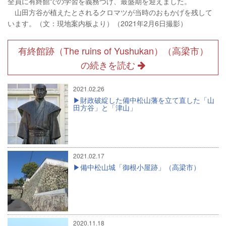
全員に有終館での学習を義務づけ、最盛期を迎えました。
山田方谷が植えたとされるクロマツが当時のおもかげを残して
います。（文：現地案内板より）（2021年2月6日撮影）
有終館跡（The ruins of Yushukan）（高梁市）
の続きを読む
2021.02.26
財政破綻した備中松山藩を立て直した「山
田方谷」と「津山」
2021.02.17
備中松山城「御根小屋跡」（高梁市）
2020.11.18