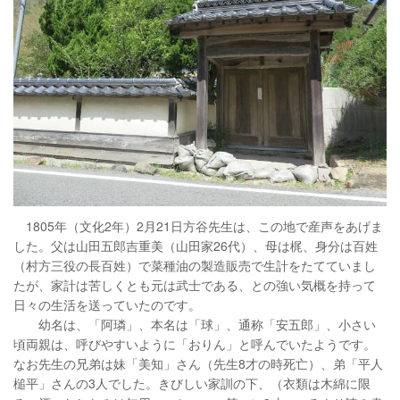
1805年（文化2年）2月21日方谷先生は、この地で産声をあげま
した。父は山田五郎吉重美（山田家26代）、母は梶、身分は百姓
（村方三役の長百姓）で菜種油の製造販売で生計をたてていまし
たが、家計は苦しくとも元は武士である、との強い気概を持って
日々の生活を送っていたのです。
幼名は、「阿璘」、本名は「球」、通称「安五郎」、小さい
頃両親は、呼びやすいように「おりん」と呼んでいたようです。
なお先生の兄弟は妹「美知」さん（先生8才の時死亡）、弟「平人
槌平」さんの3人でした。きびしい家訓の下、（衣類は木綿に限