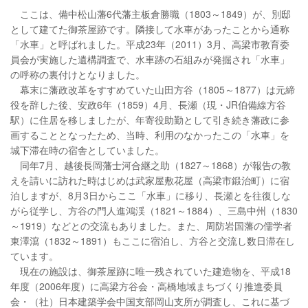
ここは、備中松山藩6代藩主板倉勝職（1803～1849）が、別邸
として建てた御茶屋跡です。隣接して水車があったことから通称
「水車」と呼ばれました。平成23年（2011）3月、高梁市教育委
員会が実施した遺構調査で、水車跡の石組みが発掘され「水車」
の呼称の裏付けとなりました。
幕末に藩政改革をすすめていた山田方谷（1805～1877）は元締
役を辞した後、安政6年（1859）4月、長瀬（現・JR伯備線方谷
駅）に住居を移しましたが、年寄役助勤として引き続き藩政に参
画することとなったため、当時、利用のなかったこの「水車」を
城下滞在時の宿舎としていました。
同年7月、越後長岡藩士河合継之助（1827～1868）が報告の教
えを請いに訪れた時はじめは武家屋敷花屋（高梁市鍛治町）に宿
泊しますが、8月3日からここ「水車」に移り、長瀬とを往復しな
がら従学し、方谷の門人進鴻渓（1821～1884）、三島中州（1830
～1919）などとの交流もありました。また、周防岩国藩の儒学者
東澤瀉（1832～1891）もここに宿泊し、方谷と交流し数日滞在し
ています。
現在の施設は、御茶屋跡に唯一残されていた建造物を、平成18
年度（2006年度）に高梁方谷会・高橋地域まちづくり推進委員
会・（社）日本建築学会中国支部岡山支所が調査し、これに基づ