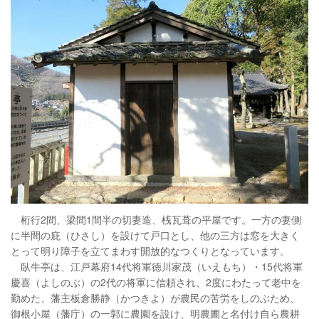
桁行2間、梁間1間半の切妻造、桟瓦葺の平屋です。一方の妻側
に半間の庇（ひさし）を設けて戸口とし、他の三方は窓を大きく
とって明り障子を立てまわす開放的なつくりとなっています。
臥牛亭は、江戸幕府14代将軍徳川家茂（いえもち）・15代将軍
慶喜（よしのぶ）の2代の将軍に信頼され、2度にわたって老中を
勤めた、藩主板倉勝静（かつきよ）が農民の苦労をしのぶため、
御根小屋（藩庁）の一郭に農園を設け、明農圃と名付け自ら農耕