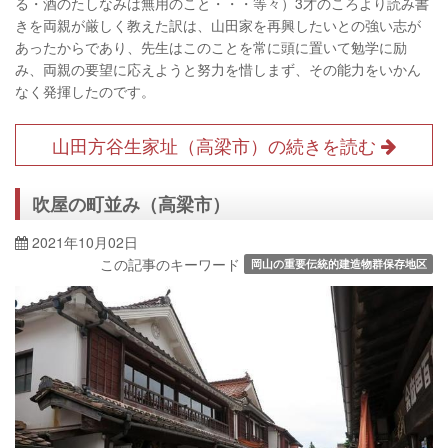
る・酒のたしなみは無用のこと・・・等々）3才のころより読み書
きを両親が厳しく教えた訳は、山田家を再興したいとの強い志が
あったからであり、先生はこのことを常に頭に置いて勉学に励
み、両親の要望に応えようと努力を惜しまず、その能力をいかん
なく発揮したのです。
山田方谷生家址（高梁市）の続きを読む
吹屋の町並み（高梁市）
2021年10月02日
この記事のキーワード
岡山の重要伝統的建造物群保存地区