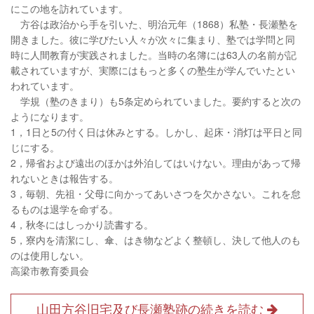
にこの地を訪れています。
方谷は政治から手を引いた、明治元年（1868）私塾・長瀬塾を
開きました。彼に学びたい人々が次々に集まり、塾では学問と同
時に人間教育が実践されました。当時の名簿には63人の名前が記
載されていますが、実際にはもっと多くの塾生が学んでいたとい
われています。
学規（塾のきまり）も5条定められていました。要約すると次の
ようになります。
1，1日と5の付く日は休みとする。しかし、起床・消灯は平日と同
じにする。
2，帰省および遠出のほかは外泊してはいけない。理由があって帰
れないときは報告する。
3，毎朝、先祖・父母に向かってあいさつを欠かさない。これを怠
るものは退学を命ずる。
4，秋冬にはしっかり読書する。
5，寮内を清潔にし、傘、はき物などよく整頓し、決して他人のも
のは使用しない。
高梁市教育委員会
山田方谷旧宅及び長瀬塾跡の続きを読む