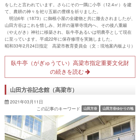
をしたと言われています。さらにその一隅に小亭（12.4㎡）を建
て、農耕の神々を祀り五穀の豊穣を祈りました。
明治6年（1873）に御根小屋の全建物と共に撤去されましたが、
山田方谷はこれを惜しみ、対岸の蓮華寺境内へ、その後八重籬
（やえがき）神社に移築され、臥牛亭あるいは明農亭として現在
に至っています。平成22年に保存修理を実施しました。
昭和33年2月24日指定 高梁市教育委員会（文：現地案内板より）
臥牛亭（がぎゅうてい）高梁市指定重要文化財
の続きを読む
山田方谷記念館（高梁市）
2021年03月11日
この記事のキーワード
山田方谷
山田方谷ゆかりの地