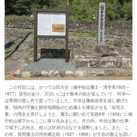
この付近には、かつて山田方谷（備中松山藩士・漢学者1805～
1877）居宅があり、川沿いには十数本の松が並んでいて、対岸へ
は専用の渡し舟で渡っていました。方谷は藩政改革を成し遂げた
後、領内の守備と耕作地開拓のため藩士を移住させる「在宅土
着」の理念を実行しようと、藩主に願い出て安政6年（1859）に備
中松山城下からここに移り住みました。月の内、半分は藩の仕事
で城下に出向き、残りは対岸の山などを開墾しました。また、こ
の年、長岡藩士の河井継之助（1827～1868）が方谷の教えを請い