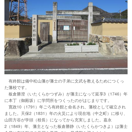
有終館は備中松山藩が藩士の子弟に文武を教えるためにつくっ
た藩校です。
板倉勝澄（いたくらかつずみ）が藩主になって延享3（1746）年
に本丁（御殿坂）に学問所をつくったのがはじまりです。
寛政10（1791）年ごろ有終館と命名され、藩校として確立され
ました。天保2（1831）年の火災により現在地（中之町）に移り、
山田方谷が学頭（校長）になってから充実しました。嘉永
2（1849）年、藩主となった板倉勝静（いたくらかつきよ）は藩士