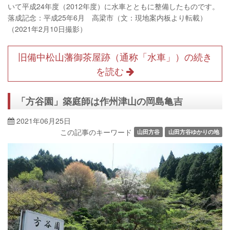
いて平成24年度（2012年度）に水車とともに整備したものです。
落成記念：平成25年6月 高梁市（文：現地案内板より転載）
（2021年2月10日撮影）
旧備中松山藩御茶屋跡（通称「水車」）の続き
を読む
「方谷園」築庭師は作州津山の岡島亀吉
2021年06月25日
この記事のキーワード
山田方谷
山田方谷ゆかりの地