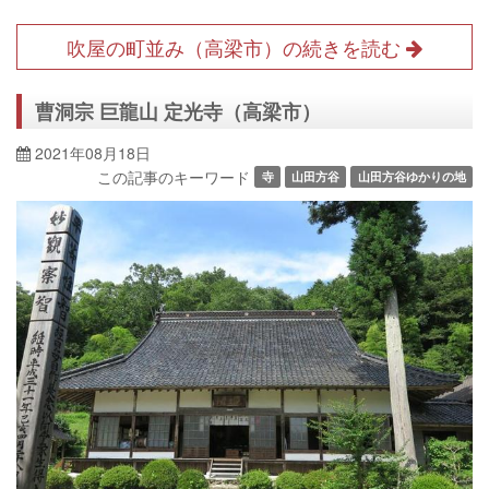
吹屋の町並み（高梁市）の続きを読む
曹洞宗 巨龍山 定光寺（高梁市）
2021年08月18日
この記事のキーワード
寺
山田方谷
山田方谷ゆかりの地