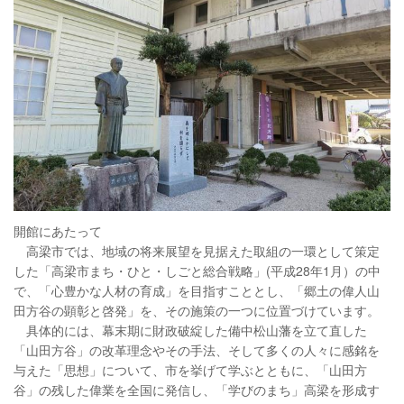
開館にあたって
高梁市では、地域の将来展望を見据えた取組の一環として策定
した「高梁市まち・ひと・しごと総合戦略」(平成28年1月）の中
で、「心豊かな人材の育成」を目指すこととし、「郷土の偉人山
田方谷の顕彰と啓発」を、その施策の一つに位置づけています。
具体的には、幕末期に財政破綻した備中松山藩を立て直した
「山田方谷」の改革理念やその手法、そして多くの人々に感銘を
与えた「思想」について、市を挙げて学ぶとともに、「山田方
谷」の残した偉業を全国に発信し、「学びのまち」高梁を形成す