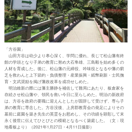
「方谷園」
山田方谷は幼少より孝心深く、学問に優れ、長じて松山藩有終
館の学頭となり子弟の教育に努め大石隼雄、三島毅を始め多くの
人材を育成した。後に、松山藩の元締役、吟味役となるや藩の窮
乏を救わんと上下節約・負債整理・産業振興・紙幣刷新・士民撫
育・文武奨励を掲げ藩政改革を成功せしめた。
明治維新の際には藩主勝静を補佐して難局にあたり、板倉家を
存続させ松山藩や、領民を救い今日に至らしめた。明治の新政府
は、方谷を政府の要職に迎えんとしたが固辞して受けず、専ら子
弟の教育に専念した。方谷没後、上房郡教育会の発足によりその
墓前に庭園を築き先生の英霊をお慰めし、その功績を顕彰して末
永く後世に伝えてひとびとの模範となるべく築庭した。（文：現
地看板より）（2021年1月27日・4月11日撮影）