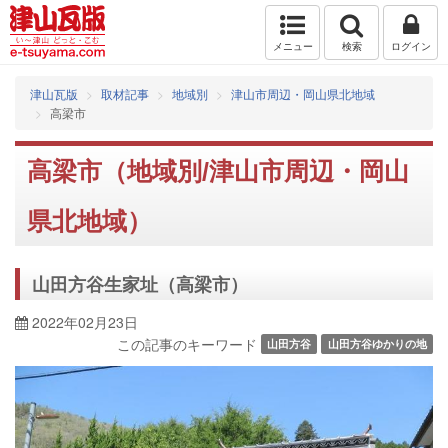
メニュー
検索
ログイン
津山瓦版
取材記事
地域別
津山市周辺・岡山県北地域
高梁市
高梁市（地域別/津山市周辺・岡山
県北地域）
山田方谷生家址（高梁市）
2022年02月23日
この記事のキーワード
山田方谷
山田方谷ゆかりの地