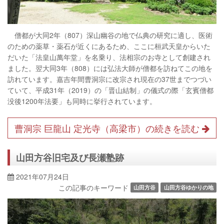
僧都が大同2年（807）深山幽谷の地で仏典の研究に適し、医術
のための薬草・薬石が近くにあるため、ここに桓武天皇からいた
だいた「法皇山萬年堂」を名乗り、法相宗のお寺として創建され
ました。翌大同3年（808）には弘法大師が僧都を訪ねてこの地を
訪れています。嘉吉年間曹洞宗に改宗され現在の37世までつづい
ていて、平成31年（2019）の「晋山結制」の儀式の際「玄賓僧都
没後1200年法要」も同時に挙行されています。
曹洞宗 巨龍山 定光寺（高梁市）の続きを読む
山田方谷旧宅及び長瀬塾跡
2021年07月24日
この記事のキーワード
山田方谷
山田方谷ゆかりの地