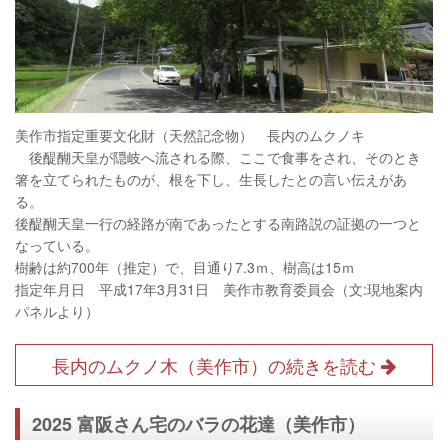
美作市指定重要文化財（天然記念物） 長内のムクノキ
後醍醐天皇が隠岐へ流される際、ここで食事をされ、そのとき
箸を立てられたものが、根を下し、生長したとの言い伝えがあ
る。
後醍醐天皇一行の経路が南であったとする南路説の証拠の一つと
なっている。
樹齢は約700年（推定）で、目通り7.3ｍ、樹高は15ｍ
指定年月日 平成17年3月31日 美作市教育委員会（文:現地案内
パネルより）
長内のムクノ木（美作市）の続きを読む
2025 富阪さん宅のバラの花達（美作市）