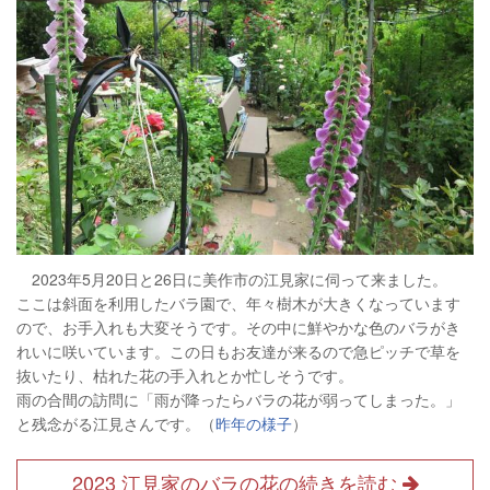
2023年5月20日と26日に美作市の江見家に伺って来ました。
ここは斜面を利用したバラ園で、年々樹木が大きくなっています
ので、お手入れも大変そうです。その中に鮮やかな色のバラがき
れいに咲いています。この日もお友達が来るので急ピッチで草を
抜いたり、枯れた花の手入れとか忙しそうです。
雨の合間の訪問に「雨が降ったらバラの花が弱ってしまった。」
と残念がる江見さんです。（
昨年の様子
）
2023 江見家のバラの花の続きを読む