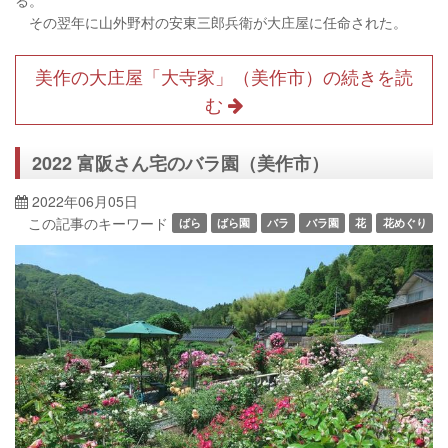
その翌年に山外野村の安東三郎兵衛が大庄屋に任命された。
美作の大庄屋「大寺家」（美作市）の続きを読
む
2022 富阪さん宅のバラ園（美作市）
2022年06月05日
この記事のキーワード
ばら
ばら園
バラ
バラ園
花
花めぐり