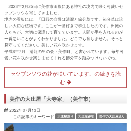
2023年2月25日に美作市田殿にある神社の境内で咲く可愛いセ
ツブンソウを写してきました。
境内の看板には、「田殿の自慢は清瀧と節分草です。節分草は珍
しい大切な植物です。ここが一番好きで群生したのです。田殿の
人たちが、大切に保護して育てています。人間が手を入れるのが
一番悪いことがよくわかりました。どこでも育ちません。そっと
見守ってください。美しい花を咲かせます。
平成8年7月 清龍の里の会・美作町」と書かれています。毎年可
愛い花を咲かせ楽しませてくれる節分草を踏みつけないでね。
セツブンソウの花が咲いています。の続きを読
む
美作の大庄屋「大寺家」（美作市）
2022年07月13日
この記事のキーワード
大庄屋巡り
大庄屋跡地
美作の大庄屋巡り