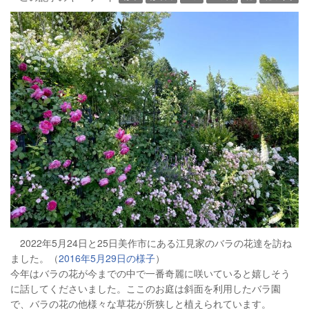
2022年5月24日と25日美作市にある江見家のバラの花達を訪ね
ました。（
2016年5月29日の様子
）
今年はバラの花が今までの中で一番奇麗に咲いていると嬉しそう
に話してくださいました。ここのお庭は斜面を利用したバラ園
で、バラの花の他様々な草花が所狭しと植えられています。