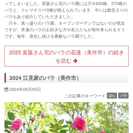
ってしまいました。富阪さん宅のバラ園には只今630株、570種の
バラと、クレマチス110種が植えられています。中には殿堂入りの
バラもあり紹介していただきました。
只今、真っ盛りのバラ園、オープンガーデンではないのが残念
ですが、常連のバラのお好きな方や友人たちが毎年来られるそう
です。毎年、進化し続ける素敵なバラ園でした。
2025 富阪さん宅のバラの花達（美作市）の続き
を読む
2024 江見家のバラ（美作市）
2024年06月05日
この記事のキーワード
ばら
バラ