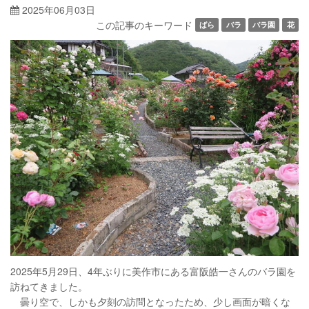
2025年06月03日
この記事のキーワード
ばら
バラ
バラ園
花
2025年5月29日、4年ぶりに美作市にある富阪皓一さんのバラ園を
訪ねてきました。
曇り空で、しかも夕刻の訪問となったため、少し画面が暗くな