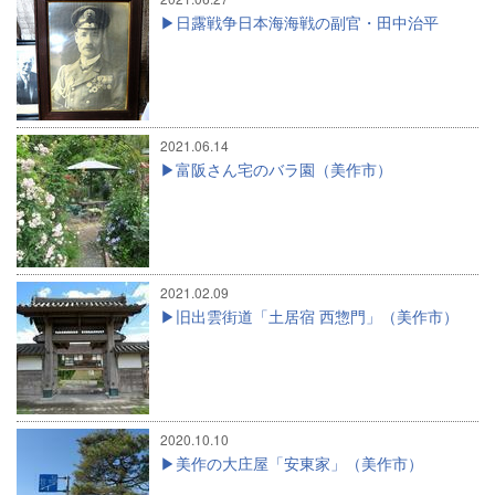
日露戦争日本海海戦の副官・田中治平
2021.06.14
富阪さん宅のバラ園（美作市）
2021.02.09
旧出雲街道「土居宿 西惣門」（美作市）
2020.10.10
美作の大庄屋「安東家」（美作市）