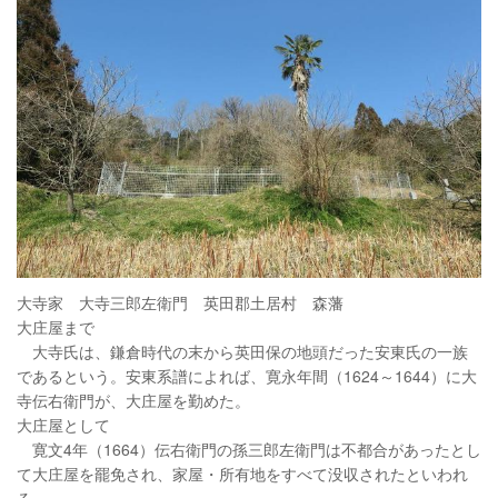
大寺家 大寺三郎左衛門 英田郡土居村 森藩
大庄屋まで
大寺氏は、鎌倉時代の末から英田保の地頭だった安東氏の一族
であるという。安東系譜によれば、寛永年間（1624～1644）に大
寺伝右衛門が、大庄屋を勤めた。
大庄屋として
寛文4年（1664）伝右衛門の孫三郎左衛門は不都合があったとし
て大庄屋を罷免され、家屋・所有地をすべて没収されたといわれ
る。