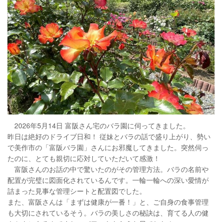
2026年5月14日 富阪さん宅のバラ園に伺ってきました。
昨日は絶好のドライブ日和！ 従妹とバラの話で盛り上がり、勢い
で美作市の「富阪バラ園」さんにお邪魔してきました。突然伺っ
たのに、とても親切に応対していただいて感激！
富阪さんのお話の中で驚いたのがその管理方法。バラの名前や
配置が完璧に図面化されているんです。一輪一輪への深い愛情が
詰まった見事な管理シートと配置図でした。
また、富阪さんは「まずは健康が一番！」と、ご自身の食事管理
も大切にされているそう。バラの美しさの秘訣は、育てる人の健