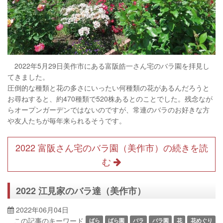
2022年5月29日美作市にある富阪皓一さん宅のバラ園を拝見し
てきました。
圧倒的な種類と花の多さにいったい何種類の花があるんだろうと
お尋ねすると、約470種類で520株あるとのことでした。残念なが
らオープンガーデンではないのですが、常連のバラのお好きな方
や友人たちが毎年来られるそうです。
2022 富阪さん宅のバラ園（美作市）の続きを読
む
2022 江見家のバラ達（美作市）
2022年06月04日
この記事のキーワード
ばら
ばら園
バラ
バラ園
花
花めぐり