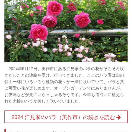
2024年5月17日、美作市にある江見家のバラの花がそろそろ咲
きだしたとの連絡を受け、行ってきました。ここのバラ園は山の
斜面一杯にいろいろな種類の花々が一緒に咲いていて、バラと共
に可愛い花が楽しめます。オープンガーデンではありませんが、
お友達などが見にいらっしゃるそうです。今年も道沿いに植えら
れた大輪のバラが美しく咲いていました。
2024 江見家のバラ（美作市）の続きを読む