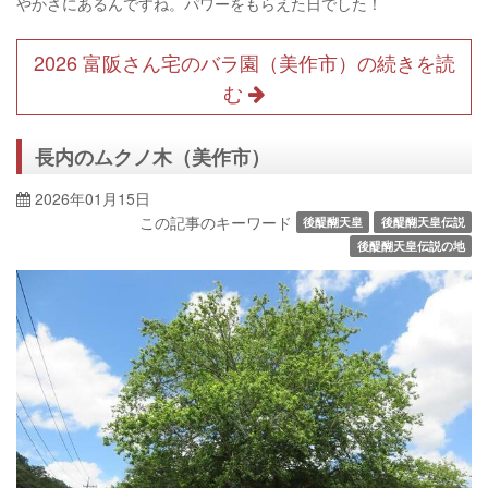
やかさにあるんですね。パワーをもらえた日でした！
2026 富阪さん宅のバラ園（美作市）の続きを読
む
長内のムクノ木（美作市）
2026年01月15日
この記事のキーワード
後醍醐天皇
後醍醐天皇伝説
後醍醐天皇伝説の地