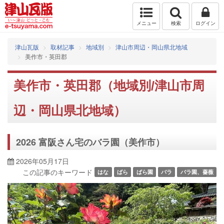
メニュー
検索
ログイン
津山瓦版
取材記事
地域別
津山市周辺・岡山県北地域
美作市・英田郡
美作市・英田郡（地域別/津山市周
辺・岡山県北地域）
2026 富阪さん宅のバラ園（美作市）
2026年05月17日
この記事のキーワード
はな
ばら
ばら園
バラ
バラ園、薔薇