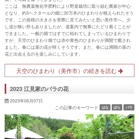
ここは、無農薬無化学肥料により野菜栽培に取り組む農家が中心
となり、約3ヘクタールの畑に30万本のひまわりが植えられたそう
です。この規模の大きさを実際に見てみたいと思い美作市へ。少
し道が狭い所もありましたが、道案内で無事にたどり着くことが
できました。一般の畑ではすでに枯れてしまっているひまわりで
すが、天空のひまわり畑では赤や黄色のひまわりが満開で癒され
ました。春には菜の花が咲くそうです。また、春には満開の菜の
花と出会えるのを楽しみにしています。
天空のひまわり（美作市）の続きを読む
2023 江見家のバラの花
2023年06月07日
この記事のキーワード
はな
ばら
バラ