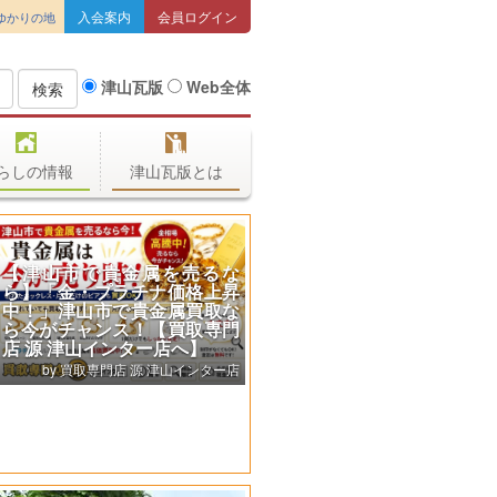
入会案内
会員ログイン
ゆかりの地
津山瓦版
Web全体
検索
らしの情報
津山瓦版とは
【津山市で貴金属を売るな
ら】「金・プラチナ価格上昇
中！」津山市で貴金属買取な
ら今がチャンス！【買取専門
店 源 津山インター店へ】
買取専門店 源 津山インター店