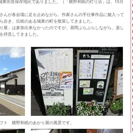
日津山城東街並保存地区でありました。（「横野和紙の灯り店」は、10月
さんが各会場に足を止めながら、作家さんの手仕事作品に魅入って
ら歩き、伝統のある城東の町を散策してきました。
り展」は参加出来なかったのですが、昼間ぶらぶらしながら、楽し
を拝見してきました。
フト 横野和紙のあかり展の風景です。