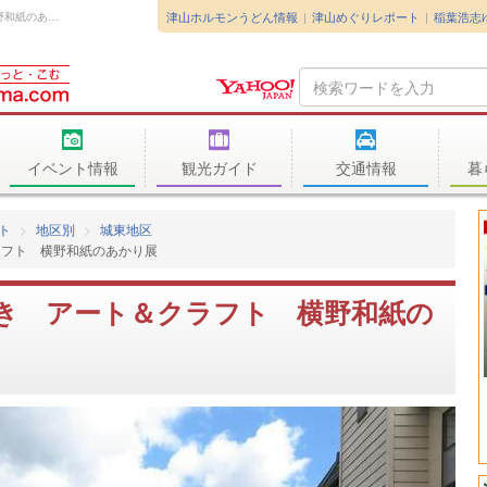
津山ホルモンうどん情報
津山めぐりレポート
稲葉浩志
「つやま城東まち歩き アート＆クラフト 横野和紙のあかり展」が、つやま城東ま...
Search
Query
イベント情報
観光ガイド
交通情報
暮
ト
地区別
城東地区
ラフト 横野和紙のあかり展
き アート＆クラフト 横野和紙の