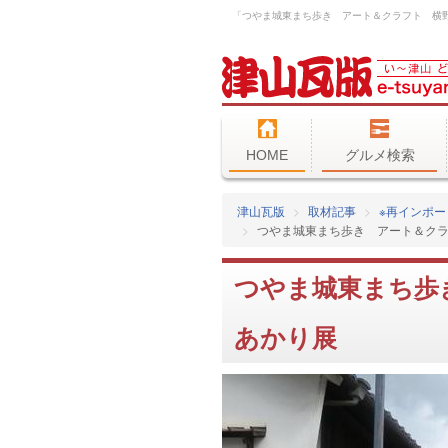
HOME
グルメ検索
津山瓦版
取材記事
※再インポー
つやま城東まち歩き アート＆ク
つやま城東まち歩
あかり展