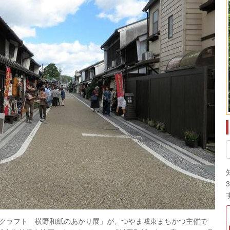
クラフト 横野和紙のあかり展」が、つやま城東まちかつ主催で