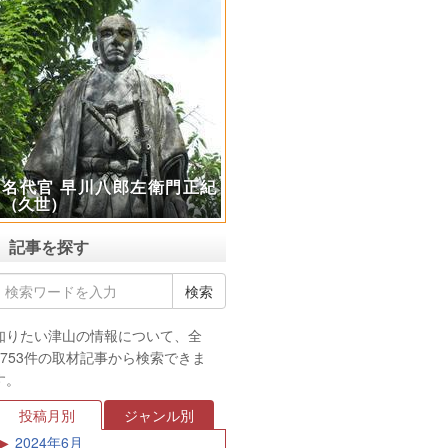
名代官 早川八郎左衛門正紀
（久世）
記事を探す
知りたい津山の情報について、全
3753件の取材記事から検索できま
す。
投稿月別
ジャンル別
2024年6月