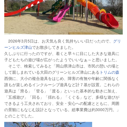
2026年3月5日は、お天気も良く気持ちいい日だったので、
グリ
ーンヒルズ津山
でお散歩してきました。
久しぶりに行ったのですが、着くと早々に目にした大きな遊具に
子どもたちの遊び場が広がったようでいいなぁ～と思いました。
そこで、検索してみると「岡山県津山市は、市民の憩いの場と
して親しまれている大田のグリーンヒルズ津山にある
トリムの森
西側に、大小の複合遊具をはじめ、障害の有無や年齢に関係なく
誰もが楽しめるインクルーシブ遊具など計７基が設置。これらの
遊具は「滑る」「登る」「渡る」といった基本的な動きに加え、
「五感遊び」「回る」「揺れる」「くぐる」など、多様な遊びが
できるよう工夫されており、安全・安心への配慮とともに、周囲
の景観にもなじむ設計となっている。総事業費は約3000万円。」
とのことでした。