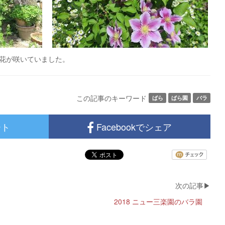
花が咲いていました。
この記事のキーワード
ばら
ばら園
バラ
ート
Facebookでシェア
2018 ニュー三楽園のバラ園