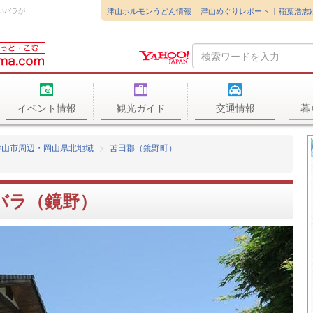
津山ホルモンうどん情報
津山めぐりレポート
稲葉浩志
2018年5月25日に鏡野のＭさんのお庭に咲く美しいバラが目に留まり訪問してき...
Search
Query
イベント情報
観光ガイド
交通情報
暮
津山市周辺・岡山県北地域
苫田郡（鏡野町）
バラ（鏡野）