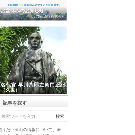
極楽山 光厳寺で不動護摩供
（ふどうごまく）の体験
記事を探す
知りたい津山の情報について、全
3753件の取材記事から検索できま
す。
投稿月別
ジャンル別
2024年6月