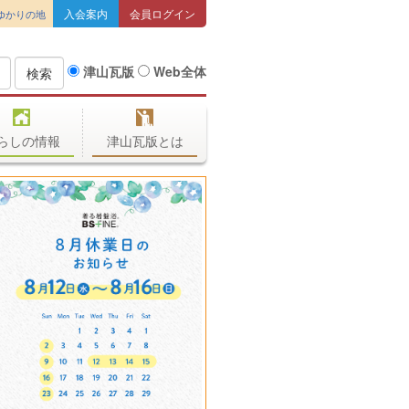
入会案内
会員ログイン
ゆかりの地
津山瓦版
Web全体
検索
らしの情報
津山瓦版とは
今日も色々定食揃えて皆様の
お越しをお待ちしています❗又
季節メニューの特製冷めんも
食べてみてね😃
お食事処 たかくら