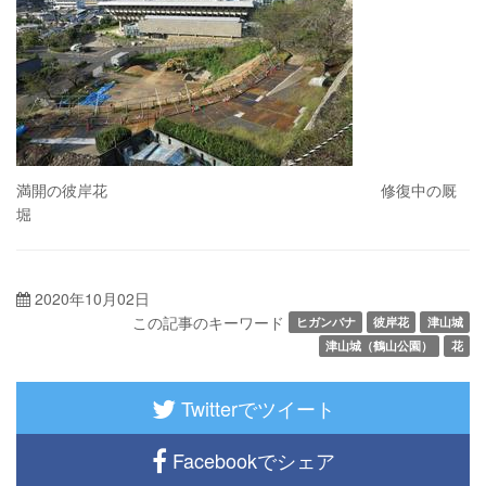
満開の彼岸花 修復中の厩
堀
2020年10月02日
この記事のキーワード
ヒガンバナ
彼岸花
津山城
津山城（鶴山公園）
花
Twitterでツイート
Facebookでシェア