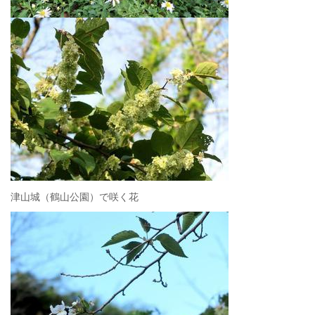
津山城（鶴山公園）で咲く花