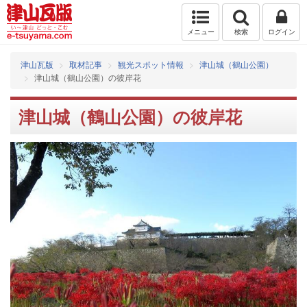
メニュー
検索
ログイン
津山瓦版
取材記事
観光スポット情報
津山城（鶴山公園）
津山城（鶴山公園）の彼岸花
津山城（鶴山公園）の彼岸花