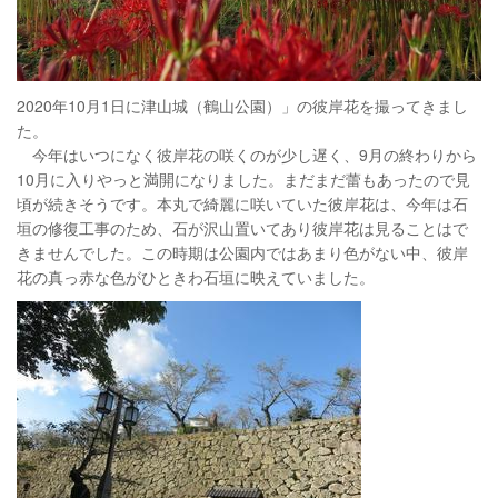
2020年10月1日に津山城（鶴山公園）」の彼岸花を撮ってきまし
た。
今年はいつになく彼岸花の咲くのが少し遅く、9月の終わりから
10月に入りやっと満開になりました。まだまだ蕾もあったので見
頃が続きそうです。本丸で綺麗に咲いていた彼岸花は、今年は石
垣の修復工事のため、石が沢山置いてあり彼岸花は見ることはで
きませんでした。この時期は公園内ではあまり色がない中、彼岸
花の真っ赤な色がひときわ石垣に映えていました。