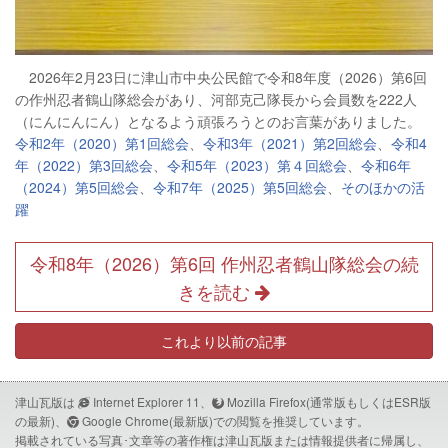
2026年2月23日に津山市中央公民館で令和8年度（2026）第6回
の作州忍者鶴山隊総会があり、河部克己隊長から会員数を222人
（にんにんにん）となるよう頑張ろうとのお言葉がありました。
令和2年（2020）第1回総会
、
令和3年（2021）第2回総会
、
令和4
年（2022）第3回総会
、
令和5年（2023）第４回総会
、
令和6年
（2024）第5回総会
、
令和7年（2025）第5回総会
、
そのほかの活
躍
令和8年（2026）第6回 作州忍者鶴山隊総会の続
きを読む
これより以前の記事
津山瓦版は
Internet Explorer 11、
Mozilla Firefox(通常版もしくはESR版
の最新)、
Google Chrome(最新版)での閲覧を推奨しています。
掲載されている写真･文章等の著作権は津山瓦版または情報提供者に帰属し、