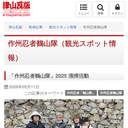
メニュー
検索
ログイン
津山瓦版
取材記事
観光スポット情報
作州忍者鶴山隊
作州忍者鶴山隊（観光スポット情
報）
「作州忍者鶴山隊」2025 清掃活動
2026年05月11日
この記事のキーワード
作州忍者「鶴山隊」
作州忍者鶴山隊