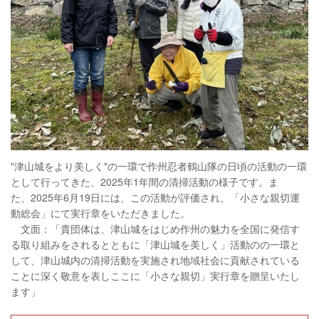
"津山城をより美しく"の一環で作州忍者鶴山隊の日頃の活動の一環
として行ってきた、2025年1年間の
清掃活動の様子です。ま
た、
2025年6月19日には、この活動が評価され、
「小さな親切運
動総会」にて実行章をいただきました。
文面：「貴団体は、津山城をはじめ作州の魅力を全国に発信す
る取り組みをされるとともに「津山城を美しく」活動のの一環と
して、津山城内の清掃活動を実施され地域社会に貢献されている
ことに深く敬意を表しここに「小さな親切」実行章を贈呈いたし
ます」