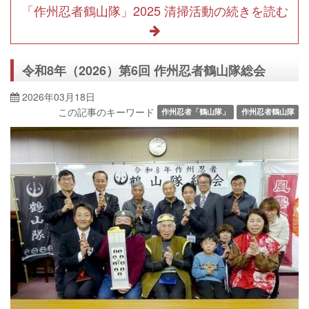
「作州忍者鶴山隊」2025 清掃活動の続きを読む
令和8年（2026）第6回 作州忍者鶴山隊総会
2026年03月18日
この記事のキーワード
作州忍者「鶴山隊」
作州忍者鶴山隊