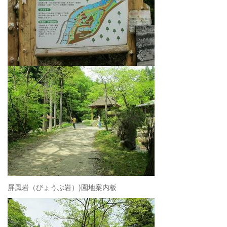
屏風岩（びょうぶ岩）)園地案内板