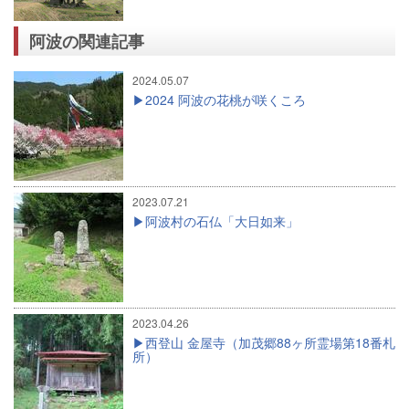
阿波の関連記事
2024.05.07
2024 阿波の花桃が咲くころ
2023.07.21
阿波村の石仏「大日如来」
2023.04.26
西登山 金屋寺（加茂郷88ヶ所霊場第18番札
所）