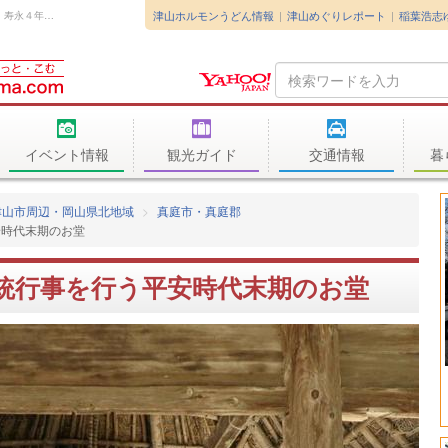
津山ホルモンうどん情報
津山めぐりレポート
稲葉浩志
大御堂 －おみどうー 大御堂が創建されたのは、寿永４年（1185）と伝わります...
Search
Query
イベント情報
観光ガイド
交通情報
暮
津山市周辺・岡山県北地域
真庭市・真庭郡
安時代末期のお堂
統行事を行う平安時代末期のお堂