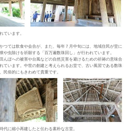
れています。
かつては飲食や会合が、また、毎年７月中旬には、地域住民が堂に
穣や虫除けを祈願する「百万遍数珠回し」が行われています。
田んぼへの被害や台風などの自然災害を避けるための祈祷の意味合
れています。中世の創建と考えられるお堂で、古い風習である数珠
、民俗的にもきわめて貴重です。
時代に縮小再建したと伝わる素朴な古堂。