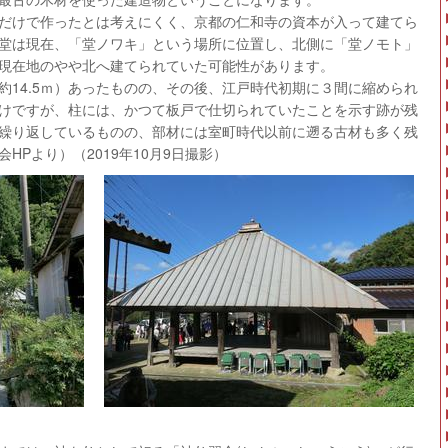
だけで作ったとは考えにくく、京都の仁和寺の資本が入って建てら
堂は現在、「堂ノワキ」という場所に位置し、北側に「堂ノモト」
現在地のやや北へ建てられていた可能性があります。
14.5ｍ）あったものの、その後、江戸時代初期に３間に縮められ
けですが、柱には、かつて板戸で仕切られていたことを示す跡が残
繰り返しているものの、部材には室町時代以前に遡る古材も多く残
HPより）（2019年10月9日撮影）