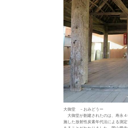
大御堂 －おみどうー
大御堂が創建されたのは、寿永４年（
施した放射性炭素年代法による測定
あることがわかりました。岡山県内