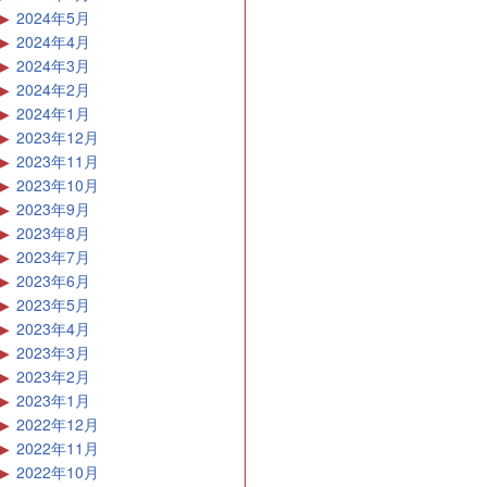
連載 たかちゃん その40
アドデザイン
極楽山 光厳寺で不動護摩供
（ふどうごまく）の体験
記事を探す