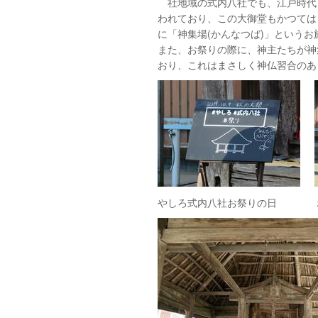
社地域の式内八社でも、江戸時代ま
われており、この大御堂もかつては
に「神集場(かんなつば)」という
また、お祭りの際に、神主たちが神
おり、これはまさしく神仏習合のあ
やしろ式内八社お祭りの日 ボ