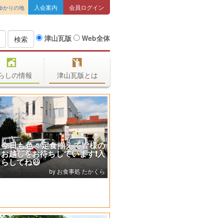
入会案内
会員ログイン
ゆかりの地
津山瓦版
Web全体
検索
らしの情報
津山瓦版とは