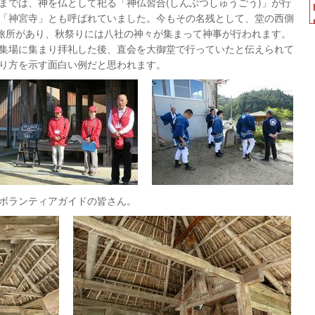
では、神を仏として祀る「神仏習合(しんぶつしゅうごう)」が行
「神宮寺」とも呼ばれていました。今もその名残として、堂の西側
お旅所があり、秋祭りには八社の神々が集まって神事が行われます。
集場に集まり拝礼した後、直会を大御堂で行っていたと伝えられて
り方を示す面白い例だと思われます。
ランティアガイドの皆さん。