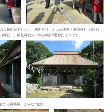
の秋の大祭の日でした。「式内八社」とは佐波良・形部神社（県社）、
刀神社）、横見神社の8つの神社の通称だそうです。
合する神集場（かんなつば）