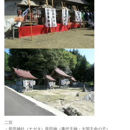
二宮
・長田神社（ナガタ）長田神（事代主神・大国主命の子）