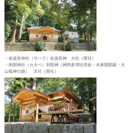
・佐波良神社（サハラ）佐波良神 大社（県社）
・刑部神社（カタベ）刑部神（神阿多津比売命・木鼻開耶姫・大
山祗神の娘） 大社（県社）