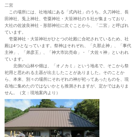
二宮
この場所には、社地域にある「式内社」のうち、久刀神社、長
田神社、兎上神社、壱粟神社・大笹神社の５社が集まっており、
大社の佐波良神社・形部神社に次ぐことから、「二宮」と呼ばれ
ています。
壱粟神社・大笹神社がひとつの社殿に合祀されているため、社
殿は4つとなっています。祭神はそれぞれ、「久那止神」、「事代
主神」、「弟彦王」、「神大市比売命」・「大佐々神」といわれ
ています。
北側の山林や畑は、「オノカミ」という地名で、そこから祭
祀用と思われる土器が出土したことがありました。そのことか
ら、本来、別々の場所にそれぞれの神が祀ってあったものを、現
在地に集めたのではないかとも推測されますが、定かではありま
せん。（文：現地案内より）