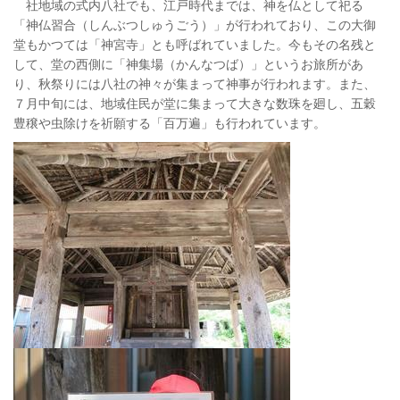
社地域の式内八社でも、江戸時代までは、神を仏として祀る
「神仏習合（しんぶつしゅうごう）」が行われており、この大御
堂もかつては「神宮寺」とも呼ばれていました。今もその名残と
して、堂の西側に「神集場（かんなつば）」というお旅所があ
り、秋祭りには八社の神々が集まって神事が行われます。また、
７月中旬には、地域住民が堂に集まって大きな数珠を廻し、五穀
豊穣や虫除けを祈願する「百万遍」も行われています。