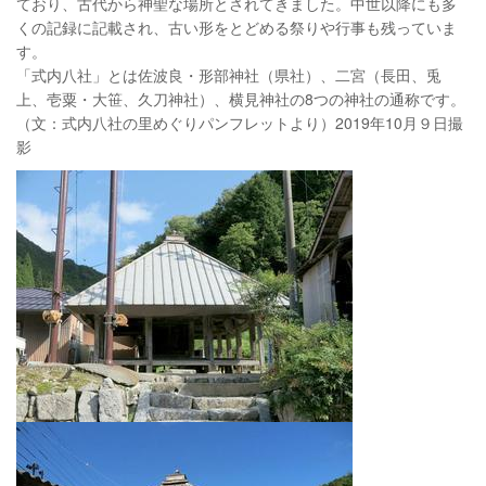
ており、古代から神聖な場所とされてきました。中世以降にも多
くの記録に記載され、古い形をとどめる祭りや行事も残っていま
す。
「式内八社」とは佐波良・形部神社（県社）、二宮（長田、兎
上、壱粟・大笹、久刀神社）、横見神社の8つの神社の通称です。
（文：式内八社の里めぐりパンフレットより）2019年10月９日撮
影