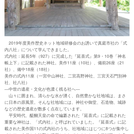
2019年度美作歴史ネット地域研修会のお誘いで真庭市社の「式
内八社」について学んできました。
式内社：延長5年（927）に完成した『延喜式』第9・10巻「神名
帳上下」に記載された神社。美作11座（10社）、備前26座（21
社）、備中18座（18社）
美作の式内11座（一宮中山神社、二宮高野神社、三宮天石門別神
社、社八社）
―中世の遺産・文化が色濃く残る社へ―
山々に囲まれ、清らかな水が湧く、自然豊かな社地域は、まさ
に日本の原風景。そんな社地域には、神社や御堂、石造物、城跡
などの歴史遺産が数多く点在しています。
平安時代、醍醐天皇の命で編纂された『延喜式』に記載された
重要な神社は、「式内社」と呼ばれていました。『延喜式』に記
載された美作国11の式内社のうち、社地域にはじつに8つが集中し