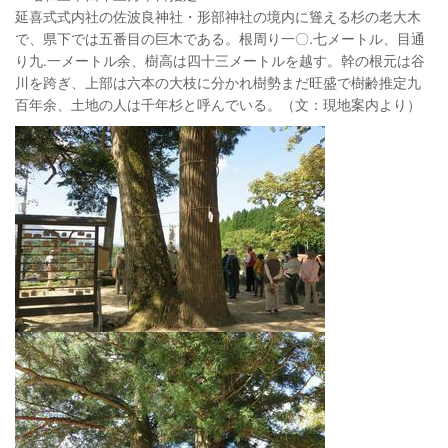
延喜式式内社の佐波良神社・形部神社の境内に聳える杉の老大木
で、県下では五番目の巨木である。根周り一〇.七メートル、目通
り九.一メートル余、樹高は四十三メートルを越す。幹の根元は谷
川を跨ぎ、上部は六本の大枝に分かれ樹勢まだ旺盛で樹齢推定九
百年余、土地の人は千年杉と呼んでいる。（文：現地案内より）