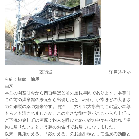
薬師堂 江戸時代か
ら続く旅館 油屋
由来
本堂の開基は今から四百年ほど前の慶長年間であります。本尊は
この前の温泉館の湯元から出現したといわれ、小指ほどの大きさ
の金銅製の薬師如来です。明治二十六年の大水害でこの堂が本尊
もろとも流されましたが、この小さな御本尊がここから八十粁ほ
ど下流の金川町の河原で釣人を呼びとめて砂の中から拾われ「湯
原に帰りたい」という夢のお告げでお帰りになりました。
以来「健康かえる」「銭かえる」のお薬師様として温泉の効能と