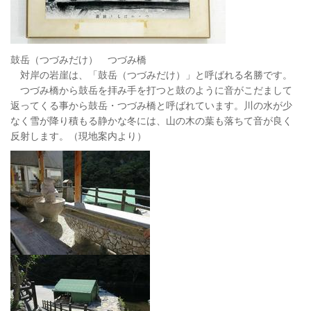
鼓岳（つづみだけ） つづみ橋
対岸の岩崖は、「鼓岳（つづみだけ）」と呼ばれる名勝です。
つづみ橋から鼓岳を拝み手を打つと鼓のように音がこだまして
返ってくる事から鼓岳・つづみ橋と呼ばれています。川の水が少
なく雪が降り積もる静かな冬には、山の木の葉も落ちて音が良く
反射します。（現地案内より）