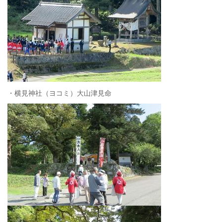
・横見神社（ヨコミ）大山津見命