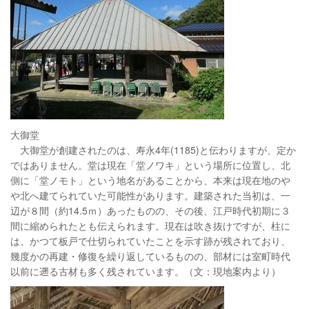
大御堂
大御堂が創建されたのは、寿永4年(1185)と伝わりますが、定か
ではありません。堂は現在「堂ノワキ」という場所に位置し、北
側に「堂ノモト」という地名があることから、本来は現在地のや
や北へ建てられていた可能性があります。建築された当初は、一
辺が８間（約14.5ｍ）あったものの、その後、江戸時代初期に３
間に縮められたとも伝えられます。現在は吹き抜けですが、柱に
は、かつて板戸で仕切られていたことを示す跡が残されており、
幾度かの再建・修復を繰り返しているものの、部材には室町時代
以前に遡る古材も多く残されています。（文：現地案内より）