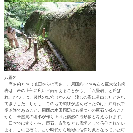
八畳岩
高さ約６ｍ（地面からの高さ）、周囲約37ｍもある巨大な花崗
岩は、岩の上部に広い平面があることから、「八畳岩」と呼ば
れ、かつては、製鉄の鉄穴（かんな）流しの際に露出したとされ
てきました。しかし、この地で製鉄が盛んだったのは江戸時代中
期以降であること、周囲の水田周辺にも幾つかの巨石が残ること
から、岩盤質の地形が作り上げた偶然の造形物と考えられます。
日本では古くから、巨石、奇岩なども霊場として信仰されてい
ます。この巨石も、古い時代から地域の信仰対象となっていた可