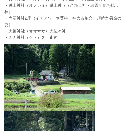
・兎上神社（オノカミ）兎上神（（久那止神・悪霊邪気を払う
神）
・壱粟神社2座（イチアワ）壱粟神（神大市姫命・須佐之男命の
妻）
・大笹神社（オオササ）大佐々神
・久刀神社（クト）久那止神