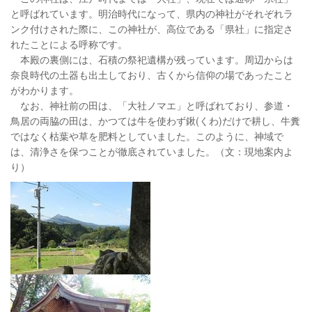
と呼ばれています。明治時代になって、県内の神社がそれぞれラ
ンク付けされた際に、この神社が、高位である「県社」に指定さ
れたことによる呼称です。
本殿の裏側には、石積の祭祀遺構が残っています。周辺からは
奈良時代の土器も出土しており、古くから信仰の場であったこと
がわかります。
なお、神社前の田は、「大社ノマエ」と呼ばれており、参道・
鳥居の両脇の田は、かつては牛を使わず鍬(くわ)だけで耕し、牛糞
ではなく枯葉や草を肥料としていました。このように、神域で
は、清浄さを保つことが徹底されていました。（文：現地案内よ
り）