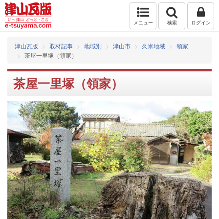
メニュー
検索
ログイン
津山瓦版
取材記事
地域別
津山市
久米地域
領家
茶屋一里塚（領家）
茶屋一里塚（領家）