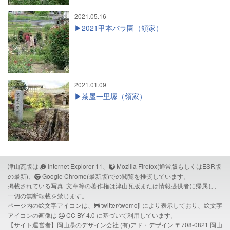
2021.05.16
2021甲本バラ園（領家）
2021.01.09
茶屋一里塚（領家）
津山瓦版は
Internet Explorer 11、
Mozilla Firefox(通常版もしくはESR版
の最新)、
Google Chrome(最新版)での閲覧を推奨しています。
掲載されている写真･文章等の著作権は津山瓦版または情報提供者に帰属し、
一切の無断転載を禁じます。
ページ内の絵文字アイコンは、
twitter/twemoji
により表示しており、絵文字
アイコンの画像は
CC BY 4.0
に基づいて利用しています。
【サイト運営者】岡山県のデザイン会社
(有)アド・デザイン
〒708-0821 岡山