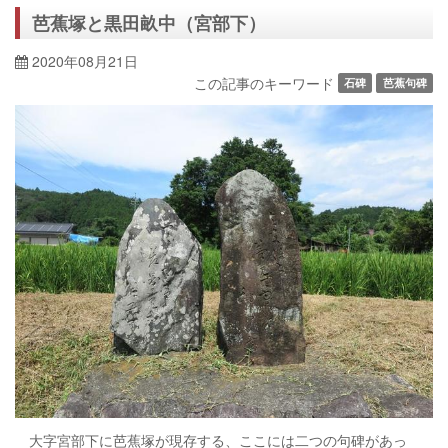
芭蕉塚と黒田畝中（宮部下）
2020年08月21日
この記事のキーワード
石碑
芭蕉句碑
大字宮部下に芭蕉塚が現存する、ここには二つの句碑があっ