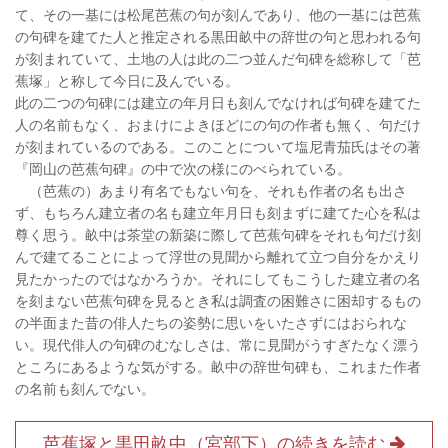
て、その一基には松尾芭蕉の句が刻んであり、他の一基には芭蕉
の句碑を建てた人と推定される黒田畝中の辞世の句と思われる句
が刻まれていて、土地の人は此の二つ並んだ句碑を総称して「芭
蕉塚」と称して今日に及んでいる。
此の二つの句碑には建立の年月日も刻んでなければ句碑を建てた
人の名前もなく、おまけによきほどにの句の作者も無く、句だけ
が刻まれているのである。このことについて塩尼青茄氏はその著
『岡山の芭蕉句碑』の中で次の様にのべられている。
（芭蕉の）あまり有名でもない句を、それも作者の名も出さ
ず、もちろん建立者の名も建立年月日も刻まずに建てた心を私は
尊く思う。畝中は茶堂の新築に際して芭蕉句碑をそれも句だけ刻
んで建てることによって浮世の見聞から離れて立つ自分をかえり
見たかったのではなかろうか。それにしてもこうした建立者の名
を刻まない芭蕉句碑を見るとき私は調査の困難さに困却するもの
の半面また昔の俳人たちの姿勢に思いをいたさずにはおられな
い。現代俳人の句碑のむなしさは、常に見聞がうすぎたなく漂う
ところにあるような気がする。畝中の辞世句碑も、これまた作者
の名前も刻んでない。
芭蕉塚と黒田畝中（宮部下）の続きを読む