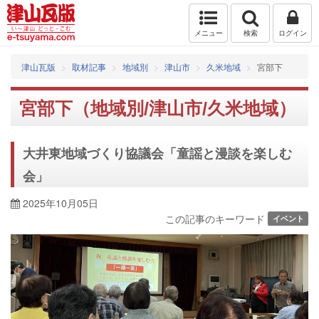
メニュー
検索
ログイン
津山瓦版
取材記事
地域別
津山市
久米地域
宮部下
宮部下（地域別/津山市/久米地域）
大井東地域づくり協議会「童謡と漫談を楽しむ
会」
2025年10月05日
この記事のキーワード
イベント