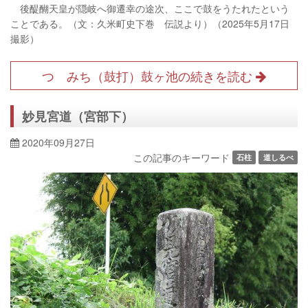
後醍醐天皇が隠岐へ御遷幸の途次、ここで鼓をうたれたという
ことである。（文：久米町史下巻 伝説より）（2025年5月17日
撮影）
つゞみち（鼓打）鼓ヶ池の続きを読む
妙見宮道（宮部下）
2020年09月27日
この記事のキーワード
石柱
道しるべ