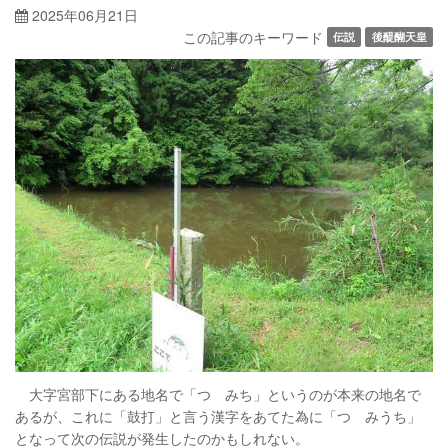
2025年06月21日
この記事のキーワード
伝説
後醍醐天皇
大字宮部下にある地名で「つゞみち」というのが本来の地名で
あるが、これに「鼓打」と言う漢字をあてた為に「つゞみうち」
となって次の伝説が発生したのかもしれない。