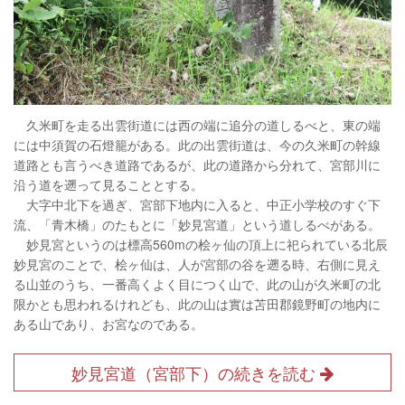
久米町を走る出雲街道には西の端に追分の道しるべと、東の端
には中須賀の石燈籠がある。此の出雲街道は、今の久米町の幹線
道路とも言うべき道路であるが、此の道路から分れて、宮部川に
沿う道を遡って見ることとする。
大字中北下を過ぎ、宮部下地内に入ると、中正小学校のすぐ下
流、「青木橋」のたもとに「妙見宮道」という道しるべがある。
妙見宮というのは標高560mの桧ヶ仙の頂上に祀られている北辰
妙見宮のことで、桧ヶ仙は、人が宮部の谷を遡る時、右側に見え
る山並のうち、一番高くよく目につく山で、此の山が久米町の北
限かとも思われるけれども、此の山は實は苫田郡鏡野町の地内に
ある山であり、お宮なのである。
妙見宮道（宮部下）の続きを読む