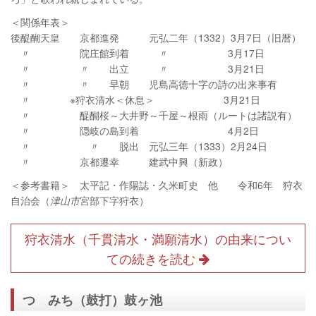
＜関係年表＞
後醍醐天皇 京都進発 元弘二年（1332）3月7日（旧暦）
〃 院庄館到着 〃 3月17日
〃 〃 出立 〃 3月21日
〃 〃 早朝 児島高徳十字の詩の出来事有
〃 ※狩衣清水＜休息＞ 3月21日
〃 醍醐桜～大井野～千屋～根雨（ルートは諸説有）
〃 隠岐の島到着 4月2日
〃 〃 脱出 元弘三年（1333）2月24日
〃 京都遷幸 建武中興（新政）
＜参考書籍＞ 太平記・作陽誌・久米町史 他 令和6年 狩衣
自治会（
津山市
宮部下字狩衣）
狩衣清水（千貫清水・満願清水）の由来につい
ての続きを読む
つゞみち（鼓打）鼓ヶ池