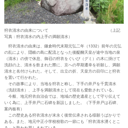
狩衣清水の由来について （上記
写真：狩衣清水の内上手の満願清水）
狩衣清水の由来は、鎌倉時代末期元弘二年（1332）前年の元弘
の乱により、隠岐の島に配流となった後醍醐天皇が途中当地の泉
（清水）の傍で休息、御召の狩衣をぐいび（グミ）の木に掛けて
洗顔の上、清水を飲まれた際に、京への早期遷幸を祈願し、満願
清水と名付けられた。そして、出立の折、天皇方の目印にと狩衣
を置いて行かれた。
その故事により、当地を狩衣と称し、下手の井戸を千貫清水
（洗顔清水）、上手を満願清水として現在も愛飲されている。
今般、地元狩衣自治会では、地域の歴史遺産として守り伝えて
いく為に、上手井戸に石碑を新設しました。（下手井戸は石碑、
案内板有）
この歴史ある狩衣清水が末永く後世伝承される様願うばかりで
ある。また、地元中正小学校校歌の一節にも「狩衣清水湧くとこ
ろ」と歌われ親しまれている。