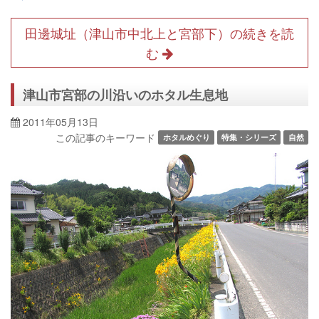
田邊城址（津山市中北上と宮部下）の続きを読
む
津山市宮部の川沿いのホタル生息地
2011年05月13日
この記事のキーワード
ホタルめぐり
特集・シリーズ
自然