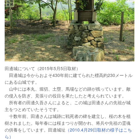
田邊城について（2015年5月5日取材）
田邊城は今からおよそ430年前に建てられた標高約230メートル
にある山城です。
山中には本丸、堀切、土塁、馬場などの跡が残っています。敵
の侵入を防ぎ、見張りの役目を果たしたと考えられています。
所有者の田邊久吾さんによると、この城は田邊さんの先祖が城
主をつとめていたそうです。
十数年前、田邊さんは城跡に戦死者の碑を建立し、桜の木を植
樹されました。毎年春には桜まつりが開かれ、将兵や先祖の霊魂
の供養をしています。田邊城址
（2010.4月29日取材の様子はこち
ら）