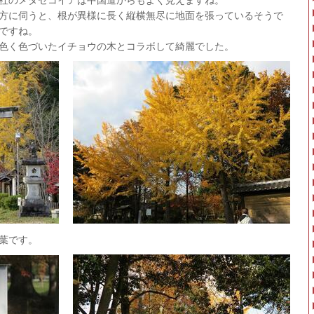
方に伺うと、根が異様に長く縦横無尽に地面を張っているそうで
ですね。
色く色づいたイチョウの木とコラボして綺麗でした。
葉です。