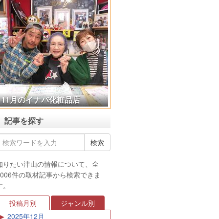
第10回 つやま城東まち歩き
「アート＆クラフト展＋手仕
事体験」
記事を探す
知りたい津山の情報について、全
4006件の取材記事から検索できま
す。
投稿月別
ジャンル別
2025年12月