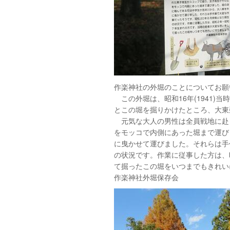
作楽神社の外堀のことについてお願
この外堀は、昭和16年(1941)
とこの堀を掘りかけたところ、大東
元気な大人の男性は全員戦地に赴
をモッコで内側にあった堀まで運び
に曳かせて運びました。それらは手
の状況です。作業に従事した方は、
て掘ったこの堀をいつまでもきれい
作楽神社外堀保存会