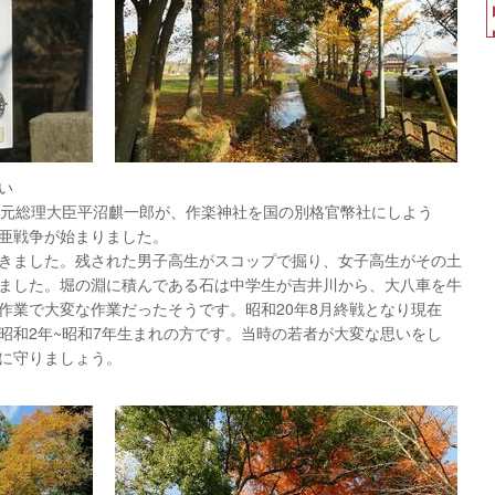
い
当時元総理大臣平沼麒一郎が、作楽神社を国の別格官幣社にしよう
亜戦争が始まりました。
きました。残された男子高生がスコップで掘り、女子高生がその土
ました。堀の淵に積んである石は中学生が吉井川から、大八車を牛
作業で大変な作業だったそうです。昭和20年8月終戦となり現在
昭和2年~昭和7年生まれの方です。当時の若者が大変な思いをし
に守りましょう。