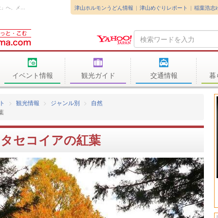
津山ホルモンうどん情報
津山めぐりレポート
稲葉浩志
2025年11月21日に津山市院庄にある「作楽神社」へ、メタセコイアの紅葉を...
Search
Query
イベント情報
観光ガイド
交通情報
暮
ト
観光情報
ジャンル別
自然
葉
金・プラチナ買取 金貨買
津山市で金券・腕時計・ブ
ンド品などの買取・質預か
のメタセコイアの紅葉
なら質屋の中島へお任せく
さい！ 岡山 真庭 美
新見 M
質屋の中