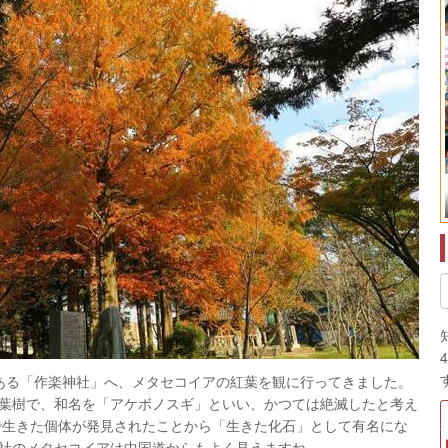
11月のイナバ化粧品店
にある「作楽神社」へ、メタセコイアの紅葉を観に行ってきました。
葉樹で、和名を「アケボノスギ」といい、かつては絶滅したと考え
国で生きた個体が発見されたことから「生きた化石」として有名にな
社のメタセコイアは中国道からもよく見えますね。