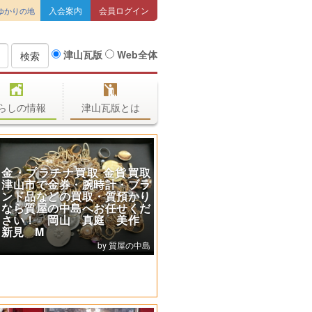
入会案内
会員ログイン
ゆかりの地
津山瓦版
Web全体
検索
らしの情報
津山瓦版とは
取
第48回津山納涼ごんごまつり
ラ
閉会によせて
り
津山納涼ごんごまつりIN吉井川 実行
だ
委員会［公式］
作
島