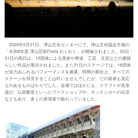
2026年5月31日、津山文化センターにて、津山文化協会主催の
「令和8年度 津山芸術Festa わくわく」が開催されました。30日・
31日の両日は、15団体による美術や華道、工芸、文芸などの素晴
らしい作品が展示されました。また31日のステージでは、16団体
が迫力あふれるパフォーマンスを披露。時間の都合上、すべての
ステージを拝見することは叶いませんでしたが、どの発表も見応
えのあるものばかりでした。会場ではほかにも、クラフトや造形
遊び、仏画教室といったワークショップや、キッチンカーの出店
などもあり、多くの来場者で賑わっていました。