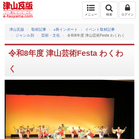
メニュー
検索
ログイン
津山瓦版
取材記事
※再インポート
イベント取材記事
ジャンル別
芸術・文化
令和8年度 津山芸術Festa わくわく
令和8年度 津山芸術Festa わくわ
く