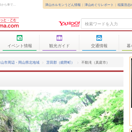
津山ホルモンうどん情報
津山めぐりレポート
稲葉浩志
真庭市にある不動滝に行ってきました。湯原温泉から車で20分ほど津黒山方面に走...
Search
Query
イベント情報
観光ガイド
交通情報
暮
津山市周辺・岡山県北地域
苫田郡（鏡野町）
不動滝（真庭市）