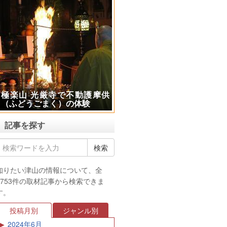
名代官 早川八郎左衛門正紀
（久世）
記事を探す
知りたい津山の情報について、全
3753件の取材記事から検索できま
す。
投稿月別
ジャンル別
2024年6月