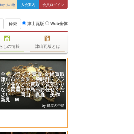
入会案内
会員ログイン
ゆかりの地
津山瓦版
Web全体
検索
らしの情報
津山瓦版とは
今日も色々定食揃えて皆様の
お越しをお待ちしています❗入
らしてね😃
お食事処 たかくら