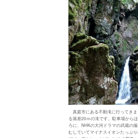
真庭市にある不動滝に行ってきまし
る落差20ｍの滝です。駐車場から
ろに、NHKの大河ドラマの武蔵の
むしていてマイナスイオンたっぷり