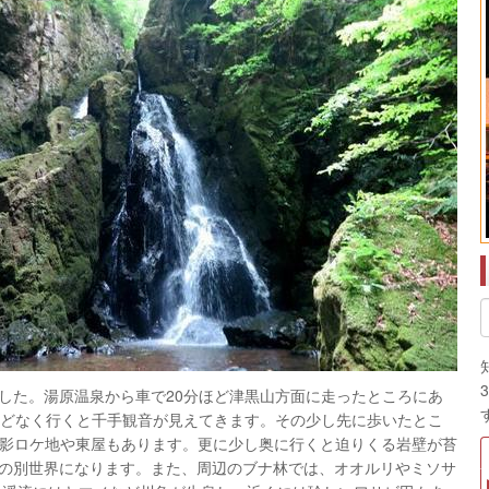
た。湯原温泉から車で20分ほど津黒山方面に走ったところにあ
ほどなく行くと千手観音が見えてきます。その少し先に歩いたとこ
撮影ロケ地や東屋もあります。更に少し奥に行くと迫りくる岩壁が苔
の別世界になります。また、周辺のブナ林では、オオルリやミソサ