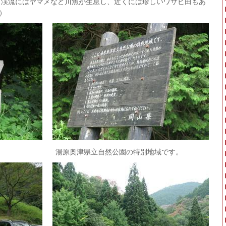
、渓流にはヤマメなど川魚が生息し、近くには珍しいワサビ田もあ
影）
原奥津県立自然公園の特別地域です。