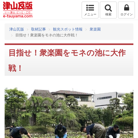
メニュー
検索
ログイン
津山瓦版
取材記事
観光スポット情報
衆楽園
目指せ！衆楽園をモネの池に大作戦！
目指せ！衆楽園をモネの池に大作
戦！