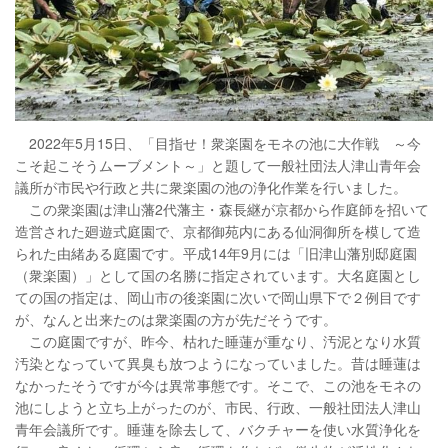
2022年5月15日、「目指せ！衆楽園をモネの池に大作戦 ～今
こそ起こそうムーブメント～」と題して一般社団法人津山青年会
議所が市民や行政と共に衆楽園の池の浄化作業を行いました。
この衆楽園は津山藩2代藩主・森長継が京都から作庭師を招いて
造営された廻遊式庭園で、京都御苑内にある仙洞御所を模して造
られた由緒ある庭園です。平成14年9月には「旧津山藩別邸庭園
（衆楽園）」として国の名勝に指定されています。大名庭園とし
ての国の指定は、岡山市の後楽園に次いで岡山県下で２例目です
が、なんと出来たのは衆楽園の方が先だそうです。
この庭園ですが、昨今、枯れた睡蓮が重なり、汚泥となり水質
汚染となっていて異臭も放つようになっていました。昔は睡蓮は
なかったそうですが今は異常事態です。そこで、この池をモネの
池にしようと立ち上がったのが、市民、行政、一般社団法人津山
青年会議所です。睡蓮を除去して、バクチャーを使い水質浄化を