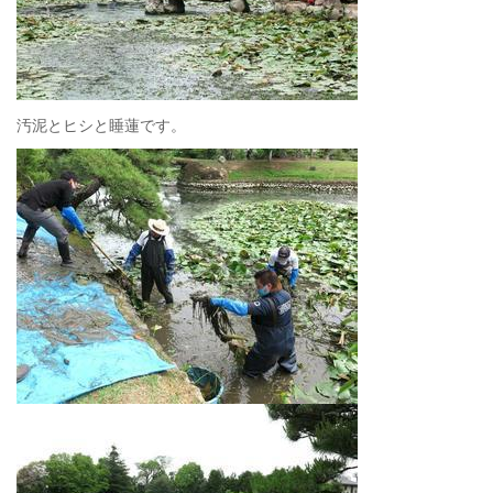
汚泥とヒシと睡蓮です。