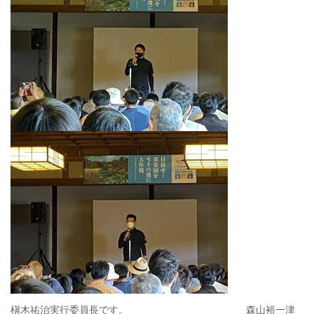
槇木祐治実行委員長です。 森山裕一津